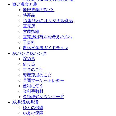
食と農
食と農
地域農業のEひと
特産品
JA東びわこオリジナル商品
直売所
営農指導
直売所出荷をお考えの方へ
子会社
農林水産省ガイドライン
JAバンク
JAバンク
貯める
借りる
年金のこと
資産形成のこと
月間マーケットレター
便利に使う
金利手数料
各種様式ダウンロード
JA共済
JA共済
ひとの保障
いえの保障