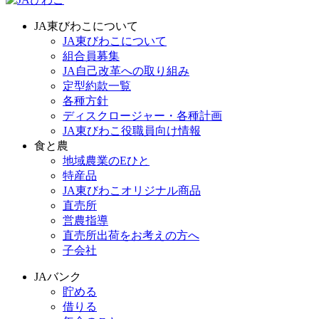
JA東びわこについて
JA東びわこについて
組合員募集
JA自己改革への取り組み
定型約款一覧
各種方針
ディスクロージャー・各種計画
JA東びわこ役職員向け情報
食と農
地域農業のEひと
特産品
JA東びわこオリジナル商品
直売所
営農指導
直売所出荷をお考えの方へ
子会社
JAバンク
貯める
借りる