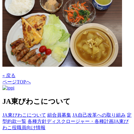
« 戻る
ページTOPへ
JA東びわこについて
JA東びわこについて
組合員募集
JA自己改革への取り組み
定
型約款一覧
各種方針
ディスクロージャー・各種計画
JA東び
わこ役職員向け情報