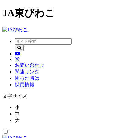
JA東びわこ
お問い合わせ
関連リンク
困った時は
採用情報
文字サイズ
小
中
大