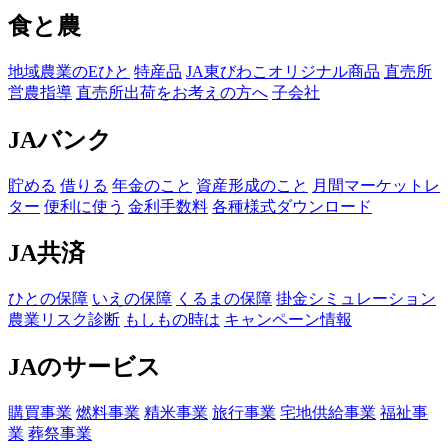
食と農
地域農業のEひと
特産品
JA東びわこオリジナル商品
直売所
営農指導
直売所出荷をお考えの方へ
子会社
JAバンク
貯める
借りる
年金のこと
資産形成のこと
月間マーケットレ
ター
便利に使う
金利手数料
各種様式ダウンロード
JA共済
ひとの保障
いえの保障
くるまの保障
掛金シミュレーション
農業リスク診断
もしもの時は
キャンペーン情報
JAのサービス
購買事業
燃料事業
精米事業
旅行事業
宅地供給事業
福祉事
業
葬祭事業