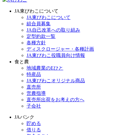
JA東びわこについて
JA東びわこについて
組合員募集
JA自己改革への取り組み
定型約款一覧
各種方針
ディスクロージャー・各種計画
JA東びわこ役職員向け情報
食と農
地域農業のEひと
特産品
JA東びわこオリジナル商品
直売所
営農指導
直売所出荷をお考えの方へ
子会社
JAバンク
貯める
借りる