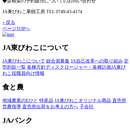
◆彦根梨の予約販売についてのお問い合わせ
JA東びわこ果樹工房
TEL 0749-43-4174
« 戻る
ページTOPへ
JA東びわこについて
JA東びわこについて
組合員募集
JA自己改革への取り組み
定
型約款一覧
各種方針
ディスクロージャー・各種計画
JA東び
わこ役職員向け情報
食と農
地域農業のEひと
特産品
JA東びわこオリジナル商品
直売所
営農指導
直売所出荷をお考えの方へ
子会社
JAバンク