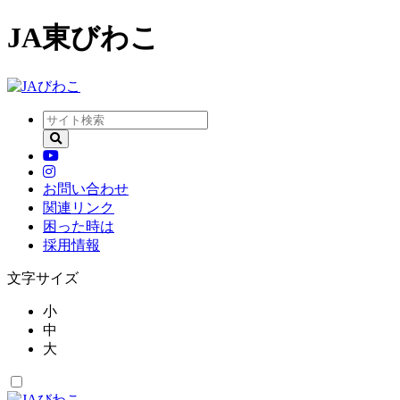
JA東びわこ
お問い合わせ
関連リンク
困った時は
採用情報
文字サイズ
小
中
大