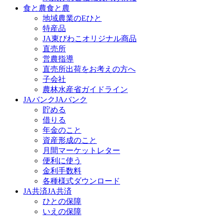
食と農
食と農
地域農業のEひと
特産品
JA東びわこオリジナル商品
直売所
営農指導
直売所出荷をお考えの方へ
子会社
農林水産省ガイドライン
JAバンク
JAバンク
貯める
借りる
年金のこと
資産形成のこと
月間マーケットレター
便利に使う
金利手数料
各種様式ダウンロード
JA共済
JA共済
ひとの保障
いえの保障