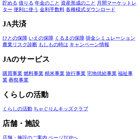
貯める
借りる
年金のこと
資産形成のこと
月間マーケットレ
ター
便利に使う
金利手数料
各種様式ダウンロード
JA共済
ひとの保障
いえの保障
くるまの保障
掛金シミュレーション
農業リスク診断
もしもの時は
キャンペーン情報
JAのサービス
購買事業
燃料事業
精米事業
旅行事業
宅地供給事業
福祉事
業
葬祭事業
くらしの活動
くらしの活動
ちゃぐりんキッズクラブ
店舗・施設
店舗・施設のご案内
ページTOPへ