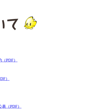
（PDF）
DF）
表（PDF）