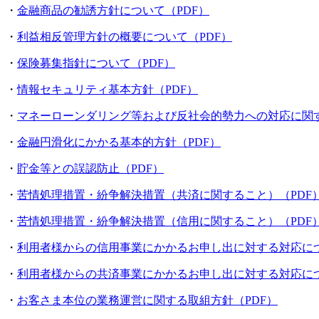
・
金融商品の勧誘方針について（PDF）
・
利益相反管理方針の概要について（PDF）
・
保険募集指針について（PDF）
・
情報セキュリティ基本方針（PDF）
・
マネーローンダリング等および反社会的勢力への対応に関す
・
金融円滑化にかかる基本的方針（PDF）
・
貯金等との誤認防止（PDF）
・
苦情処理措置・紛争解決措置（共済に関すること）（PDF
・
苦情処理措置・紛争解決措置（信用に関すること）（PDF
・
利用者様からの信用事業にかかるお申し出に対する対応につ
・
利用者様からの共済事業にかかるお申し出に対する対応につ
・
お客さま本位の業務運営に関する取組方針（PDF）