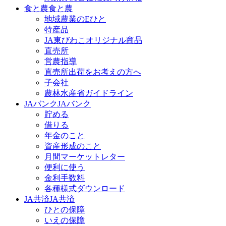
食と農
食と農
地域農業のEひと
特産品
JA東びわこオリジナル商品
直売所
営農指導
直売所出荷をお考えの方へ
子会社
農林水産省ガイドライン
JAバンク
JAバンク
貯める
借りる
年金のこと
資産形成のこと
月間マーケットレター
便利に使う
金利手数料
各種様式ダウンロード
JA共済
JA共済
ひとの保障
いえの保障