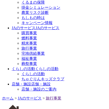
くるまの保障
掛金シミュレーション
農業リスク診断
もしもの時は
キャンペーン情報
JAのサービス
JAのサービス
購買事業
燃料事業
精米事業
旅行事業
宅地供給事業
福祉事業
葬祭事業
くらしの活動
くらしの活動
くらしの活動
ちゃぐりんキッズクラブ
店舗・施設
店舗・施設
店舗・施設のご案内
ホーム
>
JAのサービス
>
旅行事業