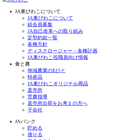
JA東びわこについて
JA東びわこについて
組合員募集
JA自己改革への取り組み
定型約款一覧
各種方針
ディスクロージャー・各種計画
JA東びわこ役職員向け情報
食と農
地域農業のEひと
特産品
JA東びわこオリジナル商品
直売所
営農指導
直売所出荷をお考えの方へ
子会社
JAバンク
貯める
借りる