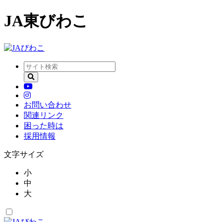
JA東びわこ
お問い合わせ
関連リンク
困った時は
採用情報
文字サイズ
小
中
大