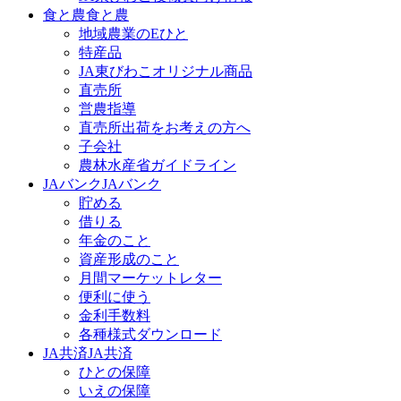
食と農
食と農
地域農業のEひと
特産品
JA東びわこオリジナル商品
直売所
営農指導
直売所出荷をお考えの方へ
子会社
農林水産省ガイドライン
JAバンク
JAバンク
貯める
借りる
年金のこと
資産形成のこと
月間マーケットレター
便利に使う
金利手数料
各種様式ダウンロード
JA共済
JA共済
ひとの保障
いえの保障