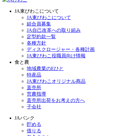
JA東びわこについて
JA東びわこについて
組合員募集
JA自己改革への取り組み
定型約款一覧
各種方針
ディスクロージャー・各種計画
JA東びわこ役職員向け情報
食と農
地域農業のEひと
特産品
JA東びわこオリジナル商品
直売所
営農指導
直売所出荷をお考えの方へ
子会社
JAバンク
貯める
借りる