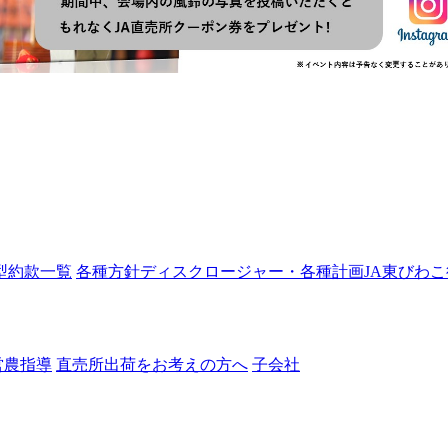
型約款一覧
各種方針
ディスクロージャー・各種計画
JA東びわ
営農指導
直売所出荷をお考えの方へ
子会社