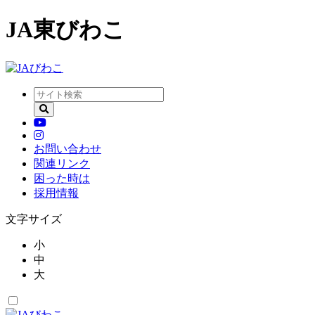
JA東びわこ
お問い合わせ
関連リンク
困った時は
採用情報
文字サイズ
小
中
大