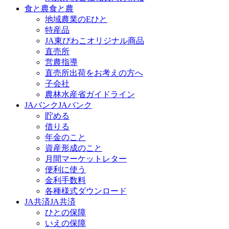
食と農
食と農
地域農業のEひと
特産品
JA東びわこオリジナル商品
直売所
営農指導
直売所出荷をお考えの方へ
子会社
農林水産省ガイドライン
JAバンク
JAバンク
貯める
借りる
年金のこと
資産形成のこと
月間マーケットレター
便利に使う
金利手数料
各種様式ダウンロード
JA共済
JA共済
ひとの保障
いえの保障