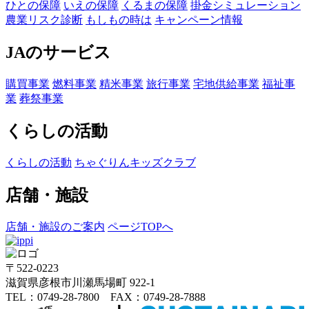
ひとの保障
いえの保障
くるまの保障
掛金シミュレーション
農業リスク診断
もしもの時は
キャンペーン情報
JAのサービス
購買事業
燃料事業
精米事業
旅行事業
宅地供給事業
福祉事
業
葬祭事業
くらしの活動
くらしの活動
ちゃぐりんキッズクラブ
店舗・施設
店舗・施設のご案内
ページTOPへ
〒522-0223
滋賀県彦根市川瀬馬場町 922-1
TEL：0749-28-7800 FAX：0749-28-7888