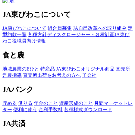
JA東びわこについて
JA東びわこについて
組合員募集
JA自己改革への取り組み
定
型約款一覧
各種方針
ディスクロージャー・各種計画
JA東び
わこ役職員向け情報
食と農
地域農業のEひと
特産品
JA東びわこオリジナル商品
直売所
営農指導
直売所出荷をお考えの方へ
子会社
JAバンク
貯める
借りる
年金のこと
資産形成のこと
月間マーケットレ
ター
便利に使う
金利手数料
各種様式ダウンロード
JA共済