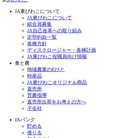
JA東びわこについて
JA東びわこについて
組合員募集
JA自己改革への取り組み
定型約款一覧
各種方針
ディスクロージャー・各種計画
JA東びわこ役職員向け情報
食と農
地域農業のEひと
特産品
JA東びわこオリジナル商品
直売所
営農指導
直売所出荷をお考えの方へ
子会社
JAバンク
貯める
借りる