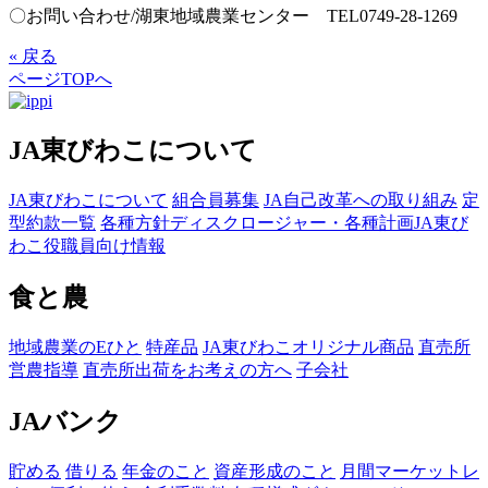
〇お問い合わせ/湖東地域農業センター TEL0749-28-1269
« 戻る
ページTOPへ
JA東びわこについて
JA東びわこについて
組合員募集
JA自己改革への取り組み
定
型約款一覧
各種方針
ディスクロージャー・各種計画
JA東び
わこ役職員向け情報
食と農
地域農業のEひと
特産品
JA東びわこオリジナル商品
直売所
営農指導
直売所出荷をお考えの方へ
子会社
JAバンク
貯める
借りる
年金のこと
資産形成のこと
月間マーケットレ