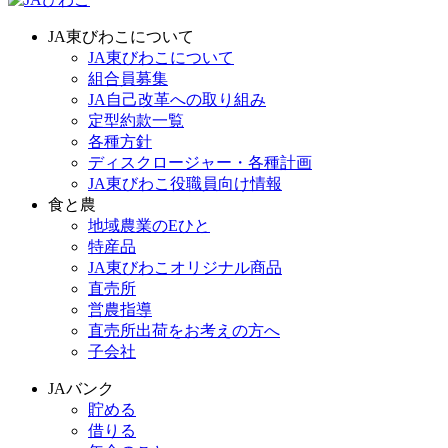
JA東びわこについて
JA東びわこについて
組合員募集
JA自己改革への取り組み
定型約款一覧
各種方針
ディスクロージャー・各種計画
JA東びわこ役職員向け情報
食と農
地域農業のEひと
特産品
JA東びわこオリジナル商品
直売所
営農指導
直売所出荷をお考えの方へ
子会社
JAバンク
貯める
借りる