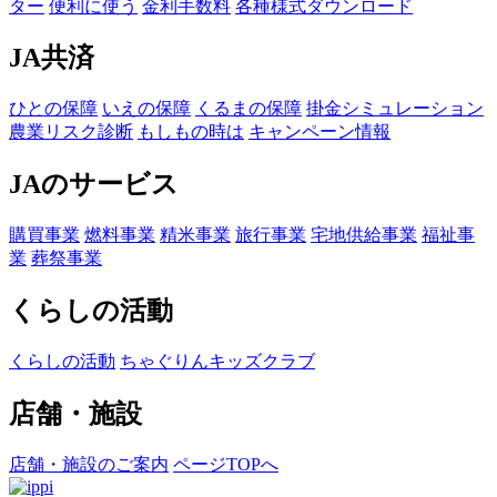
ター
便利に使う
金利手数料
各種様式ダウンロード
JA共済
ひとの保障
いえの保障
くるまの保障
掛金シミュレーション
農業リスク診断
もしもの時は
キャンペーン情報
JAのサービス
購買事業
燃料事業
精米事業
旅行事業
宅地供給事業
福祉事
業
葬祭事業
くらしの活動
くらしの活動
ちゃぐりんキッズクラブ
店舗・施設
店舗・施設のご案内
ページTOPへ