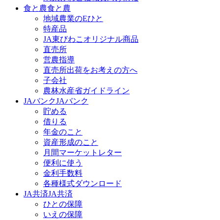
食と農
食と農
地域農業のEひと
特産品
JA東びわこオリジナル商品
直売所
営農指導
直売所出荷をお考えの方へ
子会社
農林水産省ガイドライン
JAバンク
JAバンク
貯める
借りる
年金のこと
資産形成のこと
月間マーケットレター
便利に使う
金利手数料
各種様式ダウンロード
JA共済
JA共済
ひとの保障
いえの保障