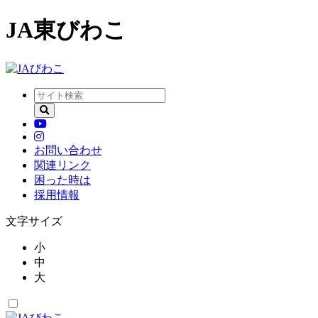
JA東びわこ
お問い合わせ
関連リンク
困った時は
採用情報
文字サイズ
小
中
大