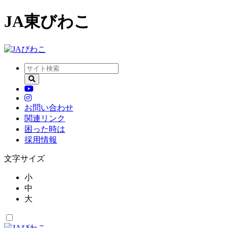
JA東びわこ
お問い合わせ
関連リンク
困った時は
採用情報
文字サイズ
小
中
大