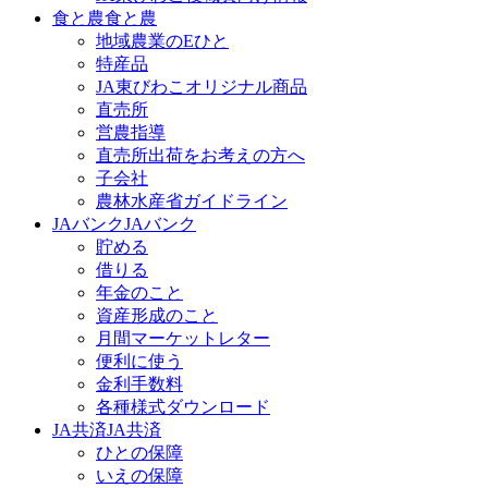
食と農
食と農
地域農業のEひと
特産品
JA東びわこオリジナル商品
直売所
営農指導
直売所出荷をお考えの方へ
子会社
農林水産省ガイドライン
JAバンク
JAバンク
貯める
借りる
年金のこと
資産形成のこと
月間マーケットレター
便利に使う
金利手数料
各種様式ダウンロード
JA共済
JA共済
ひとの保障
いえの保障