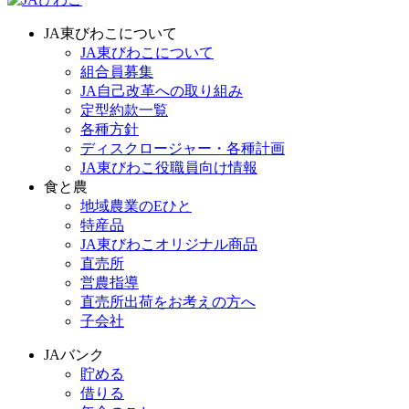
JA東びわこについて
JA東びわこについて
組合員募集
JA自己改革への取り組み
定型約款一覧
各種方針
ディスクロージャー・各種計画
JA東びわこ役職員向け情報
食と農
地域農業のEひと
特産品
JA東びわこオリジナル商品
直売所
営農指導
直売所出荷をお考えの方へ
子会社
JAバンク
貯める
借りる