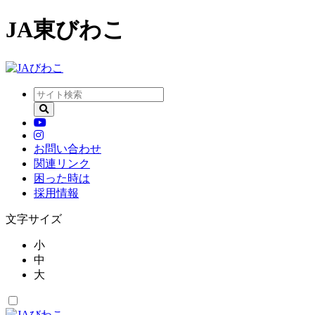
JA東びわこ
お問い合わせ
関連リンク
困った時は
採用情報
文字サイズ
小
中
大