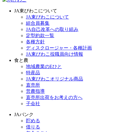
JA東びわこについて
JA東びわこについて
組合員募集
JA自己改革への取り組み
定型約款一覧
各種方針
ディスクロージャー・各種計画
JA東びわこ役職員向け情報
食と農
地域農業のEひと
特産品
JA東びわこオリジナル商品
直売所
営農指導
直売所出荷をお考えの方へ
子会社
JAバンク
貯める
借りる