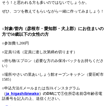
そう！と思われる方も多いのではないでしょうか。
ぜひ、コツを教えてもらいながら一緒に作ってみましょう！
○対象/管内（彦根市・愛知郡・犬上郡）にお住まいの
方で50歳以下の女性の方
○参加費/1,200円
○定員/12名（定員に達し次第締め切ります）
○持ち物/エプロン（必要な方のみ保冷バックをお持ちくださ
い）
○場所/やさいの里あいしょう館オープンキッチン（愛荘町市
1585）
○申込方法/Eメールまたは当JAインスタグラム
ja_higashibiwako
）のDMにて
（
①住所②名前③年齢④電
話番号を記入の上、送信ください。