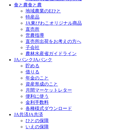
食と農
食と農
地域農業のEひと
特産品
JA東びわこオリジナル商品
直売所
営農指導
直売所出荷をお考えの方へ
子会社
農林水産省ガイドライン
JAバンク
JAバンク
貯める
借りる
年金のこと
資産形成のこと
月間マーケットレター
便利に使う
金利手数料
各種様式ダウンロード
JA共済
JA共済
ひとの保障
いえの保障