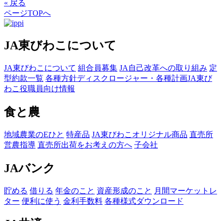
« 戻る
ページTOPへ
JA東びわこについて
JA東びわこについて
組合員募集
JA自己改革への取り組み
定
型約款一覧
各種方針
ディスクロージャー・各種計画
JA東び
わこ役職員向け情報
食と農
地域農業のEひと
特産品
JA東びわこオリジナル商品
直売所
営農指導
直売所出荷をお考えの方へ
子会社
JAバンク
貯める
借りる
年金のこと
資産形成のこと
月間マーケットレ
ター
便利に使う
金利手数料
各種様式ダウンロード