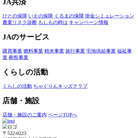
JA共済
ひとの保障
いえの保障
くるまの保障
掛金シミュレーション
農業リスク診断
もしもの時は
キャンペーン情報
JAのサービス
購買事業
燃料事業
精米事業
旅行事業
宅地供給事業
福祉事
業
葬祭事業
くらしの活動
くらしの活動
ちゃぐりんキッズクラブ
店舗・施設
店舗・施設のご案内
ページTOPへ
〒522-0223