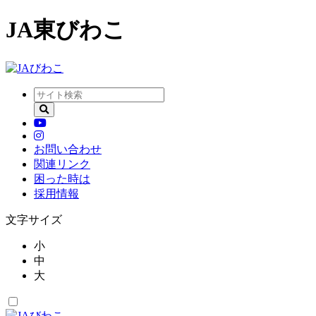
JA東びわこ
お問い合わせ
関連リンク
困った時は
採用情報
文字サイズ
小
中
大