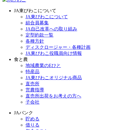
JA東びわこについて
JA東びわこについて
組合員募集
JA自己改革への取り組み
定型約款一覧
各種方針
ディスクロージャー・各種計画
JA東びわこ役職員向け情報
食と農
地域農業のEひと
特産品
JA東びわこオリジナル商品
直売所
営農指導
直売所出荷をお考えの方へ
子会社
JAバンク
貯める
借りる