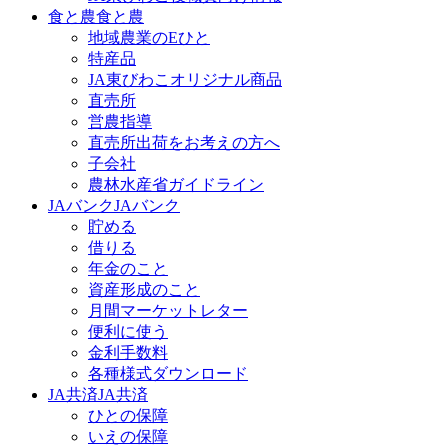
食と農
食と農
地域農業のEひと
特産品
JA東びわこオリジナル商品
直売所
営農指導
直売所出荷をお考えの方へ
子会社
農林水産省ガイドライン
JAバンク
JAバンク
貯める
借りる
年金のこと
資産形成のこと
月間マーケットレター
便利に使う
金利手数料
各種様式ダウンロード
JA共済
JA共済
ひとの保障
いえの保障