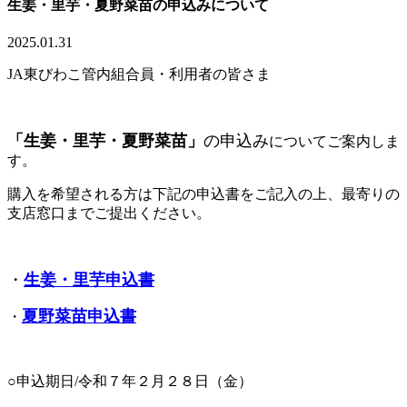
生姜・里芋・夏野菜苗の申込みについて
2025.01.31
JA東びわこ管内組合員・利用者の皆さま
「生姜・里芋・夏野菜苗」
の申込み
についてご案内しま
す。
購入を希望される方は下記の申込書をご記入の上、最寄りの
支店窓口までご提出ください。
・
生姜・里芋申込書
夏野菜苗申込書
・
○申込期日/令和７年２月２８日（金）