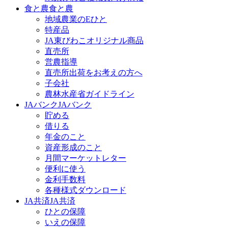
食と農
食と農
地域農業のEひと
特産品
JA東びわこオリジナル商品
直売所
営農指導
直売所出荷をお考えの方へ
子会社
農林水産省ガイドライン
JAバンク
JAバンク
貯める
借りる
年金のこと
資産形成のこと
月間マーケットレター
便利に使う
金利手数料
各種様式ダウンロード
JA共済
JA共済
ひとの保障
いえの保障