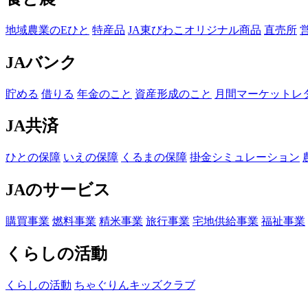
地域農業のEひと
特産品
JA東びわこオリジナル商品
直売所
JAバンク
貯める
借りる
年金のこと
資産形成のこと
月間マーケットレ
JA共済
ひとの保障
いえの保障
くるまの保障
掛金シミュレーション
JAのサービス
購買事業
燃料事業
精米事業
旅行事業
宅地供給事業
福祉事業
くらしの活動
くらしの活動
ちゃぐりんキッズクラブ