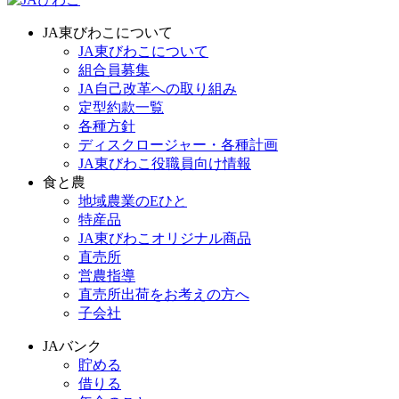
JA東びわこについて
JA東びわこについて
組合員募集
JA自己改革への取り組み
定型約款一覧
各種方針
ディスクロージャー・各種計画
JA東びわこ役職員向け情報
食と農
地域農業のEひと
特産品
JA東びわこオリジナル商品
直売所
営農指導
直売所出荷をお考えの方へ
子会社
JAバンク
貯める
借りる