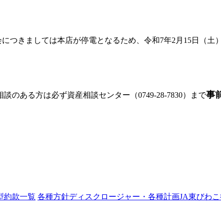
につきましては本店が停電となるため、令和7年2月15日（土
事
ある方は必ず資産相談センター（0749-28-7830）まで
型約款一覧
各種方針
ディスクロージャー・各種計画
JA東びわ