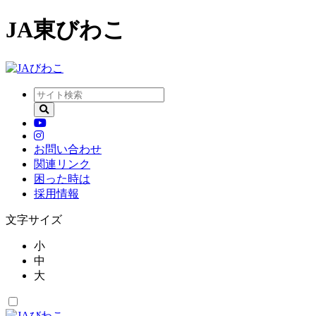
JA東びわこ
お問い合わせ
関連リンク
困った時は
採用情報
文字サイズ
小
中
大