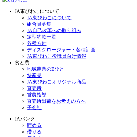
JA東びわこについて
JA東びわこについて
組合員募集
JA自己改革への取り組み
定型約款一覧
各種方針
ディスクロージャー・各種計画
JA東びわこ役職員向け情報
食と農
地域農業のEひと
特産品
JA東びわこオリジナル商品
直売所
営農指導
直売所出荷をお考えの方へ
子会社
JAバンク
貯める
借りる