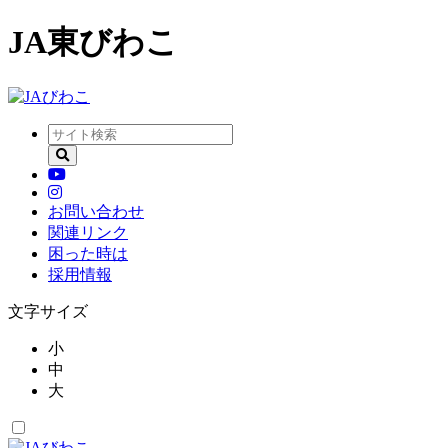
JA東びわこ
お問い合わせ
関連リンク
困った時は
採用情報
文字サイズ
小
中
大