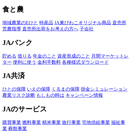
食と農
地域農業のEひと
特産品
JA東びわこオリジナル商品
直売所
営農指導
直売所出荷をお考えの方へ
子会社
JAバンク
貯める
借りる
年金のこと
資産形成のこと
月間マーケットレ
ター
便利に使う
金利手数料
各種様式ダウンロード
JA共済
ひとの保障
いえの保障
くるまの保障
掛金シミュレーション
農業リスク診断
もしもの時は
キャンペーン情報
JAのサービス
購買事業
燃料事業
精米事業
旅行事業
宅地供給事業
福祉事
業
葬祭事業