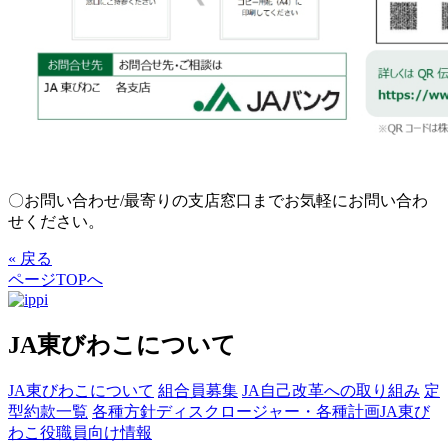
〇お問い合わせ/最寄りの支店窓口までお気軽にお問い合わ
せください。
« 戻る
ページTOPへ
JA東びわこについて
JA東びわこについて
組合員募集
JA自己改革への取り組み
定
型約款一覧
各種方針
ディスクロージャー・各種計画
JA東び
わこ役職員向け情報