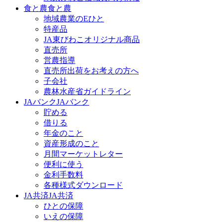
食と農
食と農
地域農業のEひと
特産品
JA東びわこオリジナル商品
直売所
営農指導
直売所出荷をお考えの方へ
子会社
農林水産省ガイドライン
JAバンク
JAバンク
貯める
借りる
年金のこと
資産形成のこと
月間マーケットレター
便利に使う
金利手数料
各種様式ダウンロード
JA共済
JA共済
ひとの保障
いえの保障