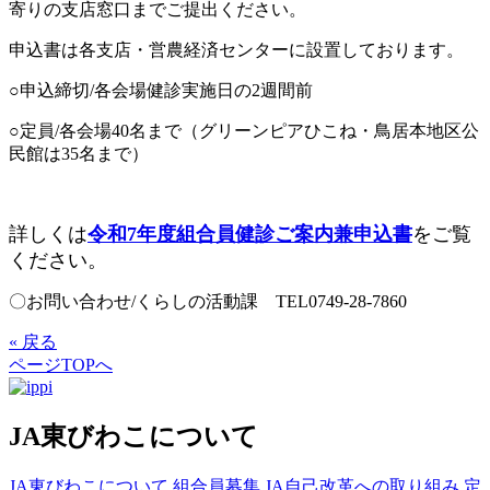
寄りの支店窓口までご提出ください。
申込書は各支店・営農経済センターに設置しております。
○申込締切/各会場健診実施日の2週間前
○定員/各会場40名まで（グリーンピアひこね・鳥居本地区公
民館は35名まで）
詳しくは
令和7年度組合員健診ご案内兼申込書
をご覧
ください。
〇お問い合わせ/くらしの活動課 TEL0749-28-7860
« 戻る
ページTOPへ
JA東びわこについて
JA東びわこについて
組合員募集
JA自己改革への取り組み
定