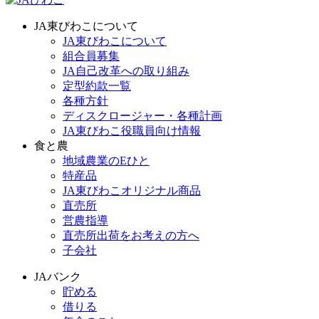
JA東びわこについて
JA東びわこについて
組合員募集
JA自己改革への取り組み
定型約款一覧
各種方針
ディスクロージャー・各種計画
JA東びわこ役職員向け情報
食と農
地域農業のEひと
特産品
JA東びわこオリジナル商品
直売所
営農指導
直売所出荷をお考えの方へ
子会社
JAバンク
貯める
借りる