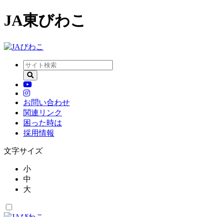
JA東びわこ
お問い合わせ
関連リンク
困った時は
採用情報
文字サイズ
小
中
大