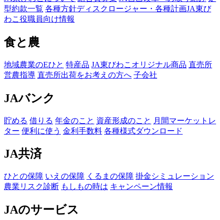
型約款一覧
各種方針
ディスクロージャー・各種計画
JA東び
わこ役職員向け情報
食と農
地域農業のEひと
特産品
JA東びわこオリジナル商品
直売所
営農指導
直売所出荷をお考えの方へ
子会社
JAバンク
貯める
借りる
年金のこと
資産形成のこと
月間マーケットレ
ター
便利に使う
金利手数料
各種様式ダウンロード
JA共済
ひとの保障
いえの保障
くるまの保障
掛金シミュレーション
農業リスク診断
もしもの時は
キャンペーン情報
JAのサービス