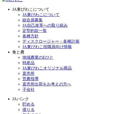
JA東びわこについて
JA東びわこについて
組合員募集
JA自己改革への取り組み
定型約款一覧
各種方針
ディスクロージャー・各種計画
JA東びわこ役職員向け情報
食と農
地域農業のEひと
特産品
JA東びわこオリジナル商品
直売所
営農指導
直売所出荷をお考えの方へ
子会社
JAバンク
貯める
借りる