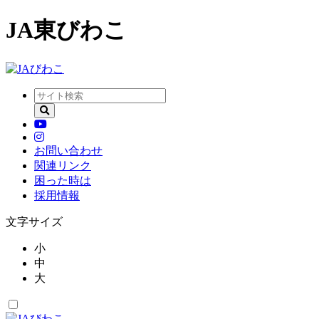
JA東びわこ
お問い合わせ
関連リンク
困った時は
採用情報
文字サイズ
小
中
大