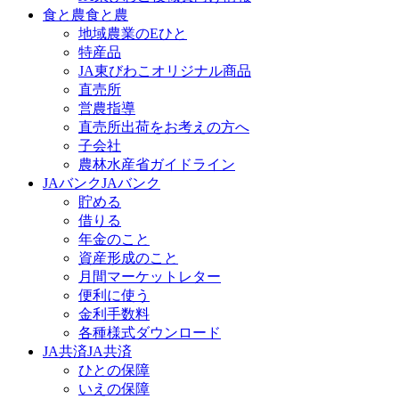
食と農
食と農
地域農業のEひと
特産品
JA東びわこオリジナル商品
直売所
営農指導
直売所出荷をお考えの方へ
子会社
農林水産省ガイドライン
JAバンク
JAバンク
貯める
借りる
年金のこと
資産形成のこと
月間マーケットレター
便利に使う
金利手数料
各種様式ダウンロード
JA共済
JA共済
ひとの保障
いえの保障