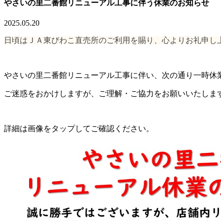
やさいの里二番館リニューアル工事に伴う休業のお知らせ
2025.05.20
日頃はＪＡ東びわこ直売所のご利用を賜り、心よりお礼申し
やさいの里二番館リニューアル工事に伴い、次の通り一時休
ご迷惑をおかけしますが、ご理解・ご協力をお願いいたしま
詳細は画像をタップしてご確認ください。