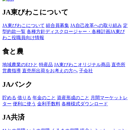
JA東びわこについて
JA東びわこについて
組合員募集
JA自己改革への取り組み
定
型約款一覧
各種方針
ディスクロージャー・各種計画
JA東び
わこ役職員向け情報
食と農
地域農業のEひと
特産品
JA東びわこオリジナル商品
直売所
営農指導
直売所出荷をお考えの方へ
子会社
JAバンク
貯める
借りる
年金のこと
資産形成のこと
月間マーケットレ
ター
便利に使う
金利手数料
各種様式ダウンロード
JA共済