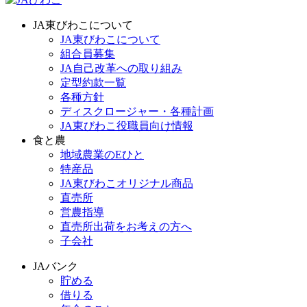
JA東びわこについて
JA東びわこについて
組合員募集
JA自己改革への取り組み
定型約款一覧
各種方針
ディスクロージャー・各種計画
JA東びわこ役職員向け情報
食と農
地域農業のEひと
特産品
JA東びわこオリジナル商品
直売所
営農指導
直売所出荷をお考えの方へ
子会社
JAバンク
貯める
借りる