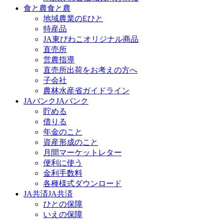
食と農
食と農
地域農業のEひと
特産品
JA東びわこオリジナル商品
直売所
営農指導
直売所出荷をお考えの方へ
子会社
農林水産省ガイドライン
JAバンク
JAバンク
貯める
借りる
年金のこと
資産形成のこと
月間マーケットレター
便利に使う
金利手数料
各種様式ダウンロード
JA共済
JA共済
ひとの保障
いえの保障