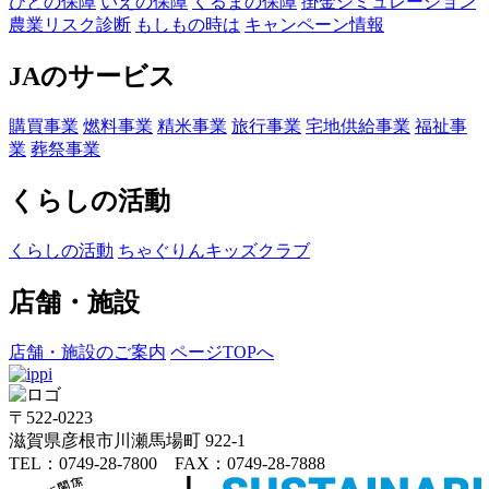
ひとの保障
いえの保障
くるまの保障
掛金シミュレーション
農業リスク診断
もしもの時は
キャンペーン情報
JAのサービス
購買事業
燃料事業
精米事業
旅行事業
宅地供給事業
福祉事
業
葬祭事業
くらしの活動
くらしの活動
ちゃぐりんキッズクラブ
店舗・施設
店舗・施設のご案内
ページTOPへ
〒522-0223
滋賀県彦根市川瀬馬場町 922-1
TEL：0749-28-7800 FAX：0749-28-7888