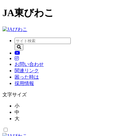
JA東びわこ
お問い合わせ
関連リンク
困った時は
採用情報
文字サイズ
小
中
大