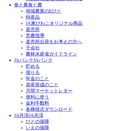
食と農
食と農
地域農業のEひと
特産品
JA東びわこオリジナル商品
直売所
営農指導
直売所出荷をお考えの方へ
子会社
農林水産省ガイドライン
JAバンク
JAバンク
貯める
借りる
年金のこと
資産形成のこと
月間マーケットレター
便利に使う
金利手数料
各種様式ダウンロード
JA共済
JA共済
ひとの保障
いえの保障