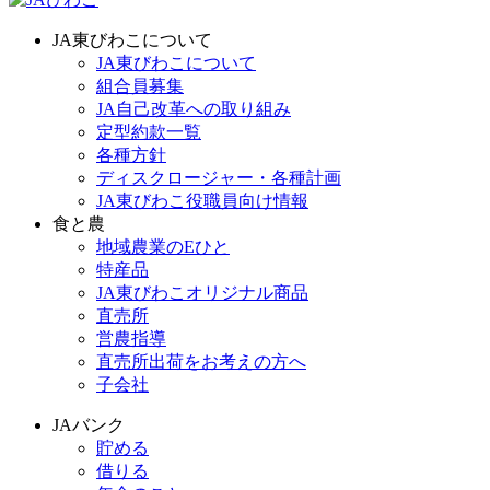
JA東びわこについて
JA東びわこについて
組合員募集
JA自己改革への取り組み
定型約款一覧
各種方針
ディスクロージャー・各種計画
JA東びわこ役職員向け情報
食と農
地域農業のEひと
特産品
JA東びわこオリジナル商品
直売所
営農指導
直売所出荷をお考えの方へ
子会社
JAバンク
貯める
借りる