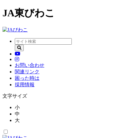
JA東びわこ
お問い合わせ
関連リンク
困った時は
採用情報
文字サイズ
小
中
大