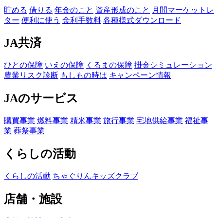
貯める
借りる
年金のこと
資産形成のこと
月間マーケットレ
ター
便利に使う
金利手数料
各種様式ダウンロード
JA共済
ひとの保障
いえの保障
くるまの保障
掛金シミュレーション
農業リスク診断
もしもの時は
キャンペーン情報
JAのサービス
購買事業
燃料事業
精米事業
旅行事業
宅地供給事業
福祉事
業
葬祭事業
くらしの活動
くらしの活動
ちゃぐりんキッズクラブ
店舗・施設