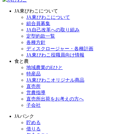
JA東びわこについて
JA東びわこについて
組合員募集
JA自己改革への取り組み
定型約款一覧
各種方針
ディスクロージャー・各種計画
JA東びわこ役職員向け情報
食と農
地域農業のEひと
特産品
JA東びわこオリジナル商品
直売所
営農指導
直売所出荷をお考えの方へ
子会社
JAバンク
貯める
借りる