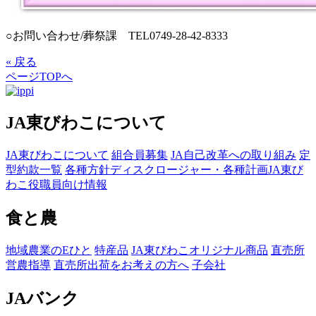
○お問い合わせ/葬祭課 TEL0749-28-42-8333
« 戻る
ページTOPへ
JA東びわこについて
JA東びわこについて
組合員募集
JA自己改革への取り組み
定
型約款一覧
各種方針
ディスクロージャー・各種計画
JA東び
わこ役職員向け情報
食と農
地域農業のEひと
特産品
JA東びわこオリジナル商品
直売所
営農指導
直売所出荷をお考えの方へ
子会社
JAバンク