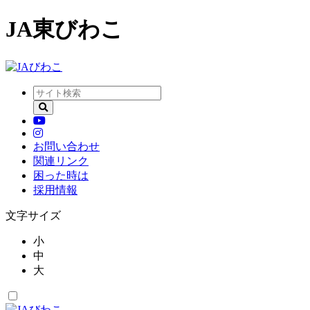
JA東びわこ
お問い合わせ
関連リンク
困った時は
採用情報
文字サイズ
小
中
大