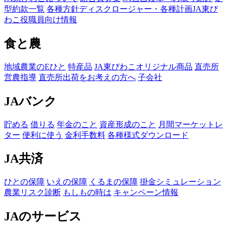
型約款一覧
各種方針
ディスクロージャー・各種計画
JA東び
わこ役職員向け情報
食と農
地域農業のEひと
特産品
JA東びわこオリジナル商品
直売所
営農指導
直売所出荷をお考えの方へ
子会社
JAバンク
貯める
借りる
年金のこと
資産形成のこと
月間マーケットレ
ター
便利に使う
金利手数料
各種様式ダウンロード
JA共済
ひとの保障
いえの保障
くるまの保障
掛金シミュレーション
農業リスク診断
もしもの時は
キャンペーン情報
JAのサービス