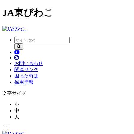
JA東びわこ
お問い合わせ
関連リンク
困った時は
採用情報
文字サイズ
小
中
大