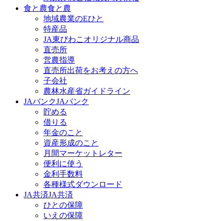
食と農
食と農
地域農業のEひと
特産品
JA東びわこオリジナル商品
直売所
営農指導
直売所出荷をお考えの方へ
子会社
農林水産省ガイドライン
JAバンク
JAバンク
貯める
借りる
年金のこと
資産形成のこと
月間マーケットレター
便利に使う
金利手数料
各種様式ダウンロード
JA共済
JA共済
ひとの保障
いえの保障