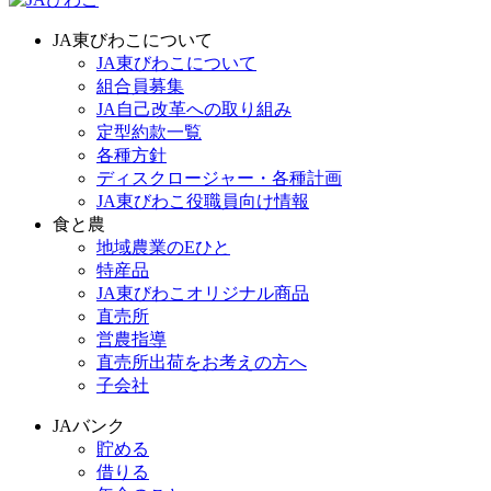
JA東びわこについて
JA東びわこについて
組合員募集
JA自己改革への取り組み
定型約款一覧
各種方針
ディスクロージャー・各種計画
JA東びわこ役職員向け情報
食と農
地域農業のEひと
特産品
JA東びわこオリジナル商品
直売所
営農指導
直売所出荷をお考えの方へ
子会社
JAバンク
貯める
借りる