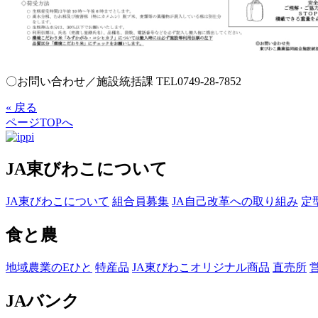
〇お問い合わせ／施設統括課 TEL0749-28-7852
« 戻る
ページTOPへ
JA東びわこについて
JA東びわこについて
組合員募集
JA自己改革への取り組み
定
食と農
地域農業のEひと
特産品
JA東びわこオリジナル商品
直売所
JAバンク