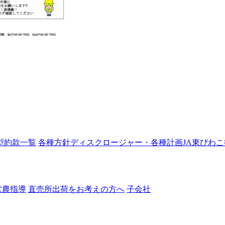
型約款一覧
各種方針
ディスクロージャー・各種計画
JA東びわ
営農指導
直売所出荷をお考えの方へ
子会社