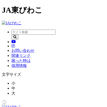
JA東びわこ
お問い合わせ
関連リンク
困った時は
採用情報
文字サイズ
小
中
大