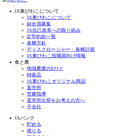
JA東びわこについて
JA東びわこについて
組合員募集
JA自己改革への取り組み
定型約款一覧
各種方針
ディスクロージャー・各種計画
JA東びわこ役職員向け情報
食と農
地域農業のEひと
特産品
JA東びわこオリジナル商品
直売所
営農指導
直売所出荷をお考えの方へ
子会社
JAバンク
貯める
借りる