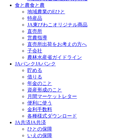
食と農
食と農
地域農業のEひと
特産品
JA東びわこオリジナル商品
直売所
営農指導
直売所出荷をお考えの方へ
子会社
農林水産省ガイドライン
JAバンク
JAバンク
貯める
借りる
年金のこと
資産形成のこと
月間マーケットレター
便利に使う
金利手数料
各種様式ダウンロード
JA共済
JA共済
ひとの保障
いえの保障