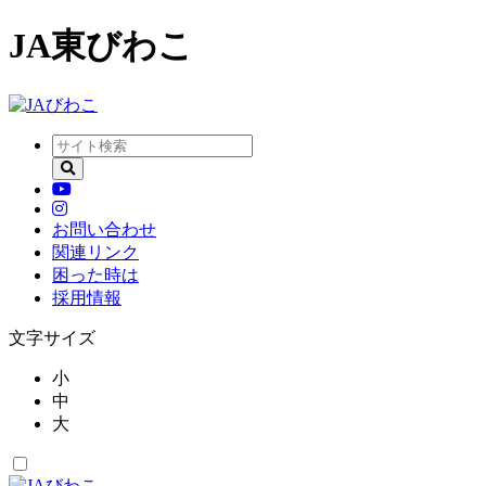
JA東びわこ
お問い合わせ
関連リンク
困った時は
採用情報
文字サイズ
小
中
大