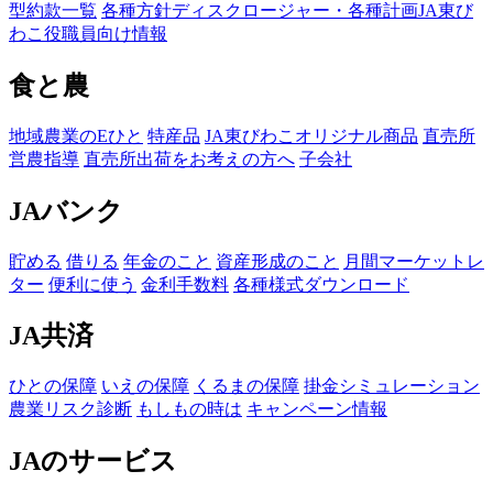
型約款一覧
各種方針
ディスクロージャー・各種計画
JA東び
わこ役職員向け情報
食と農
地域農業のEひと
特産品
JA東びわこオリジナル商品
直売所
営農指導
直売所出荷をお考えの方へ
子会社
JAバンク
貯める
借りる
年金のこと
資産形成のこと
月間マーケットレ
ター
便利に使う
金利手数料
各種様式ダウンロード
JA共済
ひとの保障
いえの保障
くるまの保障
掛金シミュレーション
農業リスク診断
もしもの時は
キャンペーン情報
JAのサービス