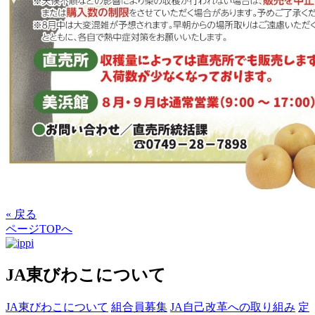
« 戻る
ページTOPへ
JA東びわこについて
JA東びわこについて
組合員募集
JA自己改革への取り組み
定