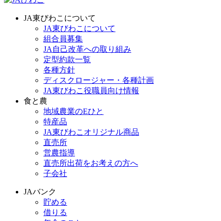
JA東びわこについて
JA東びわこについて
組合員募集
JA自己改革への取り組み
定型約款一覧
各種方針
ディスクロージャー・各種計画
JA東びわこ役職員向け情報
食と農
地域農業のEひと
特産品
JA東びわこオリジナル商品
直売所
営農指導
直売所出荷をお考えの方へ
子会社
JAバンク
貯める
借りる