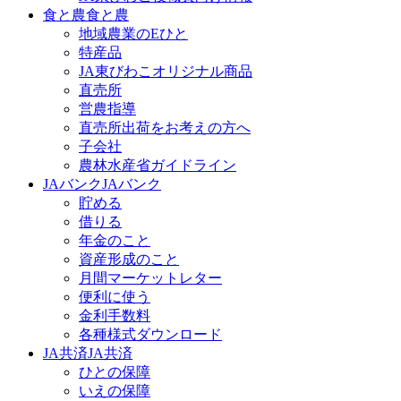
食と農
食と農
地域農業のEひと
特産品
JA東びわこオリジナル商品
直売所
営農指導
直売所出荷をお考えの方へ
子会社
農林水産省ガイドライン
JAバンク
JAバンク
貯める
借りる
年金のこと
資産形成のこと
月間マーケットレター
便利に使う
金利手数料
各種様式ダウンロード
JA共済
JA共済
ひとの保障
いえの保障