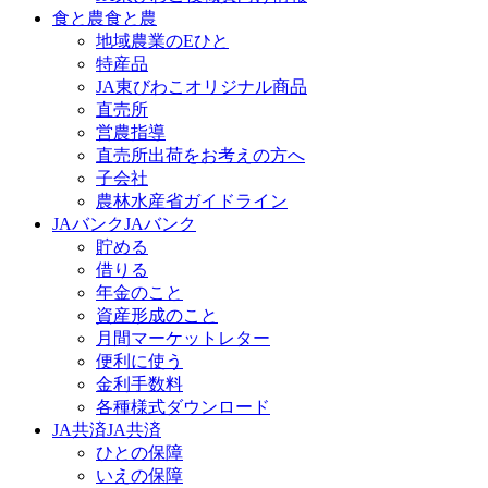
食と農
食と農
地域農業のEひと
特産品
JA東びわこオリジナル商品
直売所
営農指導
直売所出荷をお考えの方へ
子会社
農林水産省ガイドライン
JAバンク
JAバンク
貯める
借りる
年金のこと
資産形成のこと
月間マーケットレター
便利に使う
金利手数料
各種様式ダウンロード
JA共済
JA共済
ひとの保障
いえの保障