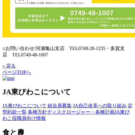
○お問い合わせ/河瀬亀山支店 TEL0749-28-1235・多賀支
店 TEL0749-48-1007
« 戻る
ページTOPへ
JA東びわこについて
JA東びわこについて
組合員募集
JA自己改革への取り組み
定
型約款一覧
各種方針
ディスクロージャー・各種計画
JA東び
わこ役職員向け情報
食と農