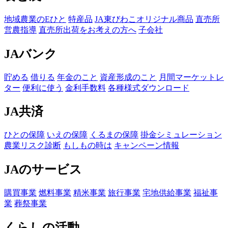
地域農業のEひと
特産品
JA東びわこオリジナル商品
直売所
営農指導
直売所出荷をお考えの方へ
子会社
JAバンク
貯める
借りる
年金のこと
資産形成のこと
月間マーケットレ
ター
便利に使う
金利手数料
各種様式ダウンロード
JA共済
ひとの保障
いえの保障
くるまの保障
掛金シミュレーション
農業リスク診断
もしもの時は
キャンペーン情報
JAのサービス
購買事業
燃料事業
精米事業
旅行事業
宅地供給事業
福祉事
業
葬祭事業
くらしの活動