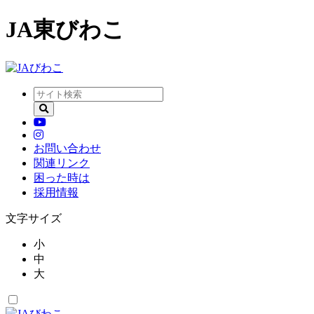
JA東びわこ
お問い合わせ
関連リンク
困った時は
採用情報
文字サイズ
小
中
大