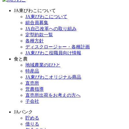
JA東びわこについて
JA東びわこについて
組合員募集
JA自己改革への取り組み
定型約款一覧
各種方針
ディスクロージャー・各種計画
JA東びわこ役職員向け情報
食と農
地域農業のEひと
特産品
JA東びわこオリジナル商品
直売所
営農指導
直売所出荷をお考えの方へ
子会社
JAバンク
貯める
借りる