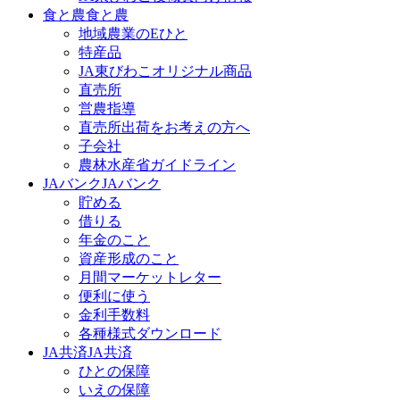
食と農
食と農
地域農業のEひと
特産品
JA東びわこオリジナル商品
直売所
営農指導
直売所出荷をお考えの方へ
子会社
農林水産省ガイドライン
JAバンク
JAバンク
貯める
借りる
年金のこと
資産形成のこと
月間マーケットレター
便利に使う
金利手数料
各種様式ダウンロード
JA共済
JA共済
ひとの保障
いえの保障