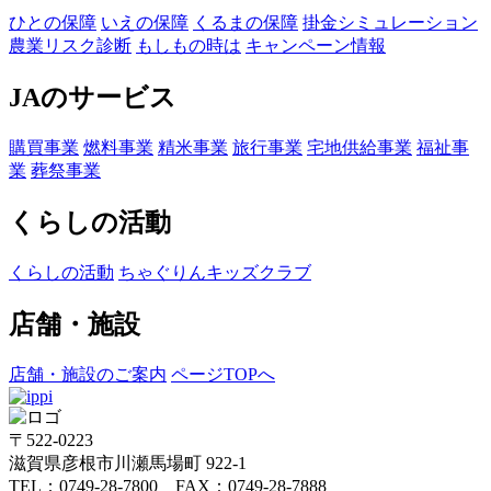
ひとの保障
いえの保障
くるまの保障
掛金シミュレーション
農業リスク診断
もしもの時は
キャンペーン情報
JAのサービス
購買事業
燃料事業
精米事業
旅行事業
宅地供給事業
福祉事
業
葬祭事業
くらしの活動
くらしの活動
ちゃぐりんキッズクラブ
店舗・施設
店舗・施設のご案内
ページTOPへ
〒522-0223
滋賀県彦根市川瀬馬場町 922-1
TEL：0749-28-7800 FAX：0749-28-7888