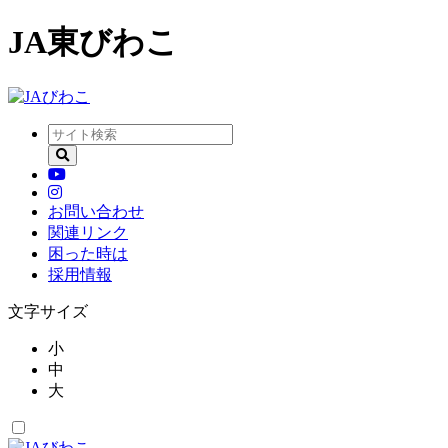
JA東びわこ
お問い合わせ
関連リンク
困った時は
採用情報
文字サイズ
小
中
大