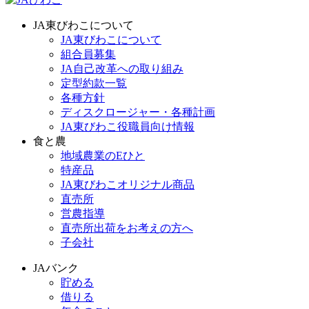
JA東びわこについて
JA東びわこについて
組合員募集
JA自己改革への取り組み
定型約款一覧
各種方針
ディスクロージャー・各種計画
JA東びわこ役職員向け情報
食と農
地域農業のEひと
特産品
JA東びわこオリジナル商品
直売所
営農指導
直売所出荷をお考えの方へ
子会社
JAバンク
貯める
借りる