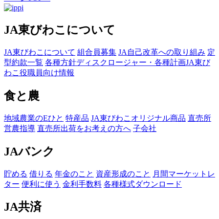
JA東びわこについて
JA東びわこについて
組合員募集
JA自己改革への取り組み
定
型約款一覧
各種方針
ディスクロージャー・各種計画
JA東び
わこ役職員向け情報
食と農
地域農業のEひと
特産品
JA東びわこオリジナル商品
直売所
営農指導
直売所出荷をお考えの方へ
子会社
JAバンク
貯める
借りる
年金のこと
資産形成のこと
月間マーケットレ
ター
便利に使う
金利手数料
各種様式ダウンロード
JA共済