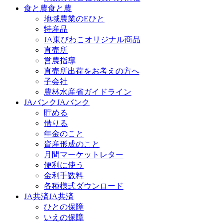
食と農
食と農
地域農業のEひと
特産品
JA東びわこオリジナル商品
直売所
営農指導
直売所出荷をお考えの方へ
子会社
農林水産省ガイドライン
JAバンク
JAバンク
貯める
借りる
年金のこと
資産形成のこと
月間マーケットレター
便利に使う
金利手数料
各種様式ダウンロード
JA共済
JA共済
ひとの保障
いえの保障