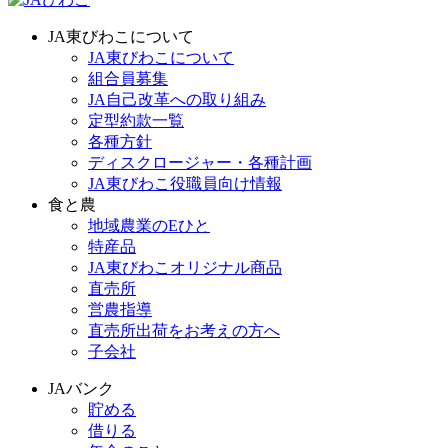
JA東びわこについて
JA東びわこについて
組合員募集
JA自己改革への取り組み
定型約款一覧
各種方針
ディスクロージャー・各種計画
JA東びわこ役職員向け情報
食と農
地域農業のEひと
特産品
JA東びわこオリジナル商品
直売所
営農指導
直売所出荷をお考えの方へ
子会社
JAバンク
貯める
借りる