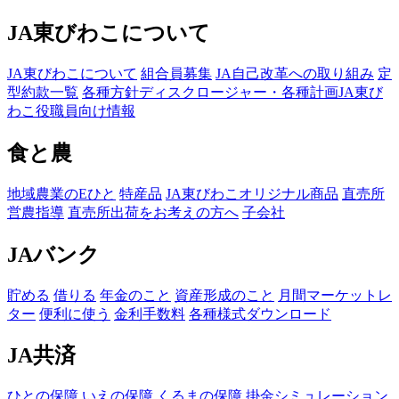
JA東びわこについて
JA東びわこについて
組合員募集
JA自己改革への取り組み
定
型約款一覧
各種方針
ディスクロージャー・各種計画
JA東び
わこ役職員向け情報
食と農
地域農業のEひと
特産品
JA東びわこオリジナル商品
直売所
営農指導
直売所出荷をお考えの方へ
子会社
JAバンク
貯める
借りる
年金のこと
資産形成のこと
月間マーケットレ
ター
便利に使う
金利手数料
各種様式ダウンロード
JA共済
ひとの保障
いえの保障
くるまの保障
掛金シミュレーション