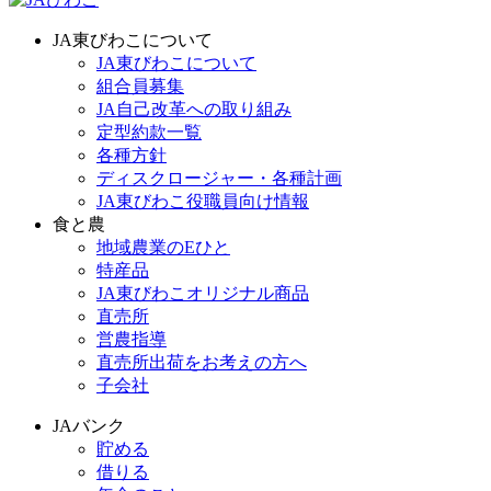
JA東びわこについて
JA東びわこについて
組合員募集
JA自己改革への取り組み
定型約款一覧
各種方針
ディスクロージャー・各種計画
JA東びわこ役職員向け情報
食と農
地域農業のEひと
特産品
JA東びわこオリジナル商品
直売所
営農指導
直売所出荷をお考えの方へ
子会社
JAバンク
貯める
借りる