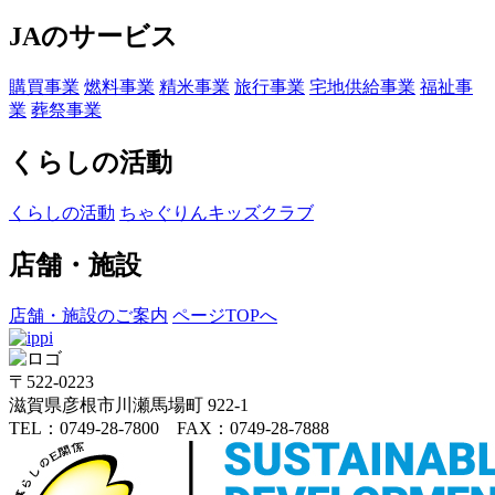
JAのサービス
購買事業
燃料事業
精米事業
旅行事業
宅地供給事業
福祉事
業
葬祭事業
くらしの活動
くらしの活動
ちゃぐりんキッズクラブ
店舗・施設
店舗・施設のご案内
ページTOPへ
〒522-0223
滋賀県彦根市川瀬馬場町 922-1
TEL：0749-28-7800 FAX：0749-28-7888