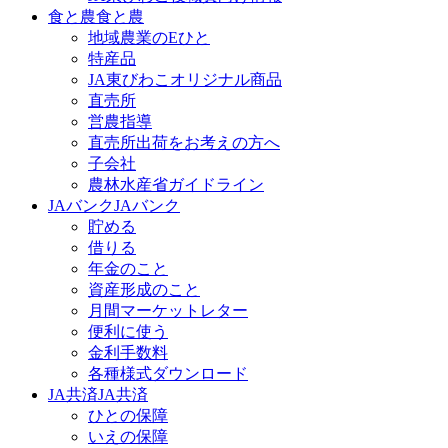
食と農
食と農
地域農業のEひと
特産品
JA東びわこオリジナル商品
直売所
営農指導
直売所出荷をお考えの方へ
子会社
農林水産省ガイドライン
JAバンク
JAバンク
貯める
借りる
年金のこと
資産形成のこと
月間マーケットレター
便利に使う
金利手数料
各種様式ダウンロード
JA共済
JA共済
ひとの保障
いえの保障