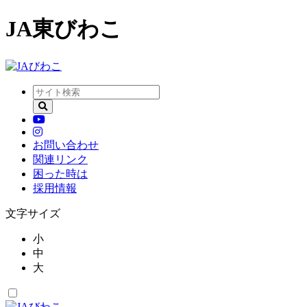
JA東びわこ
お問い合わせ
関連リンク
困った時は
採用情報
文字サイズ
小
中
大