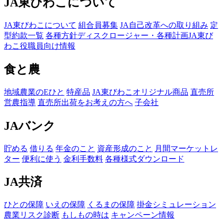
JA東びわこについて
JA東びわこについて
組合員募集
JA自己改革への取り組み
定
型約款一覧
各種方針
ディスクロージャー・各種計画
JA東び
わこ役職員向け情報
食と農
地域農業のEひと
特産品
JA東びわこオリジナル商品
直売所
営農指導
直売所出荷をお考えの方へ
子会社
JAバンク
貯める
借りる
年金のこと
資産形成のこと
月間マーケットレ
ター
便利に使う
金利手数料
各種様式ダウンロード
JA共済
ひとの保障
いえの保障
くるまの保障
掛金シミュレーション
農業リスク診断
もしもの時は
キャンペーン情報