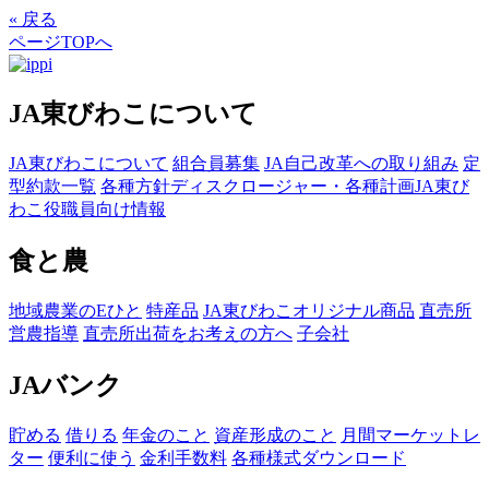
« 戻る
ページTOPへ
JA東びわこについて
JA東びわこについて
組合員募集
JA自己改革への取り組み
定
型約款一覧
各種方針
ディスクロージャー・各種計画
JA東び
わこ役職員向け情報
食と農
地域農業のEひと
特産品
JA東びわこオリジナル商品
直売所
営農指導
直売所出荷をお考えの方へ
子会社
JAバンク
貯める
借りる
年金のこと
資産形成のこと
月間マーケットレ
ター
便利に使う
金利手数料
各種様式ダウンロード