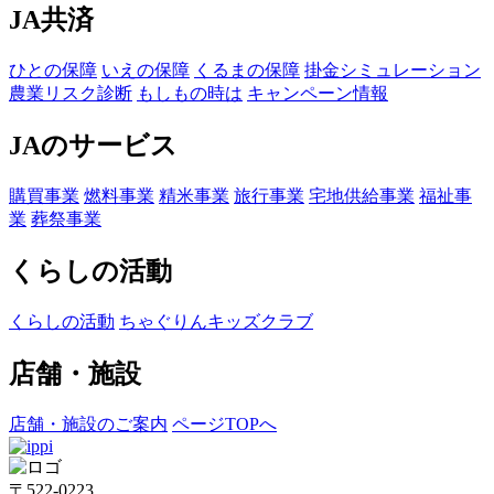
JA共済
ひとの保障
いえの保障
くるまの保障
掛金シミュレーション
農業リスク診断
もしもの時は
キャンペーン情報
JAのサービス
購買事業
燃料事業
精米事業
旅行事業
宅地供給事業
福祉事
業
葬祭事業
くらしの活動
くらしの活動
ちゃぐりんキッズクラブ
店舗・施設
店舗・施設のご案内
ページTOPへ
〒522-0223