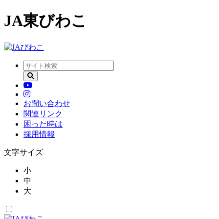
JA東びわこ
お問い合わせ
関連リンク
困った時は
採用情報
文字サイズ
小
中
大