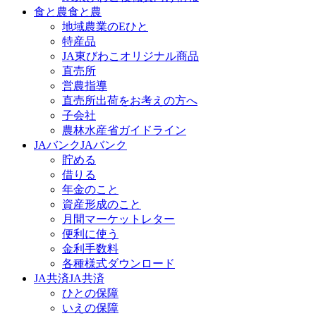
食と農
食と農
地域農業のEひと
特産品
JA東びわこオリジナル商品
直売所
営農指導
直売所出荷をお考えの方へ
子会社
農林水産省ガイドライン
JAバンク
JAバンク
貯める
借りる
年金のこと
資産形成のこと
月間マーケットレター
便利に使う
金利手数料
各種様式ダウンロード
JA共済
JA共済
ひとの保障
いえの保障