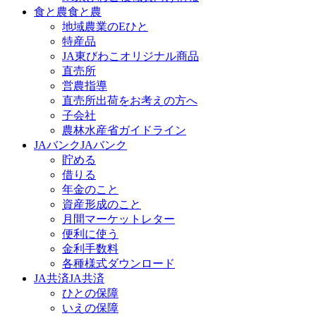
食と農
食と農
地域農業のEひと
特産品
JA東びわこオリジナル商品
直売所
営農指導
直売所出荷をお考えの方へ
子会社
農林水産省ガイドライン
JAバンク
JAバンク
貯める
借りる
年金のこと
資産形成のこと
月間マーケットレター
便利に使う
金利手数料
各種様式ダウンロード
JA共済
JA共済
ひとの保障
いえの保障