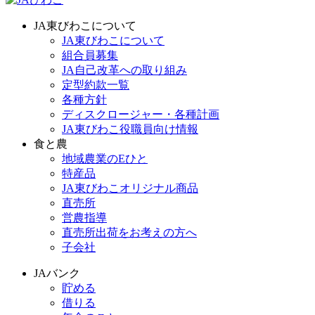
JA東びわこについて
JA東びわこについて
組合員募集
JA自己改革への取り組み
定型約款一覧
各種方針
ディスクロージャー・各種計画
JA東びわこ役職員向け情報
食と農
地域農業のEひと
特産品
JA東びわこオリジナル商品
直売所
営農指導
直売所出荷をお考えの方へ
子会社
JAバンク
貯める
借りる