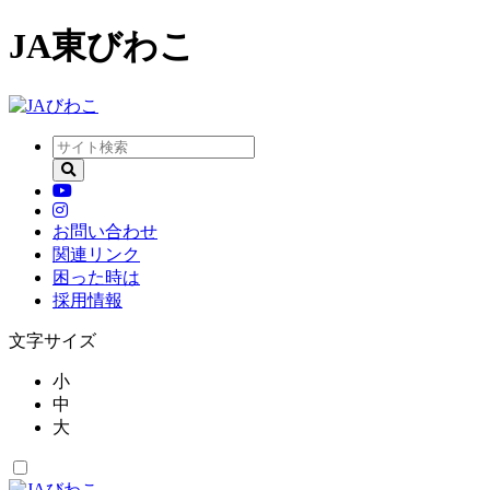
JA東びわこ
お問い合わせ
関連リンク
困った時は
採用情報
文字サイズ
小
中
大