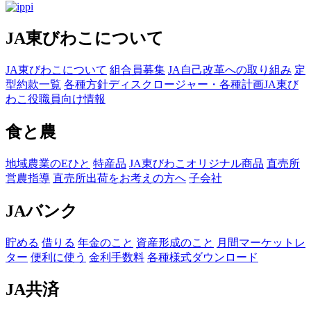
JA東びわこについて
JA東びわこについて
組合員募集
JA自己改革への取り組み
定
型約款一覧
各種方針
ディスクロージャー・各種計画
JA東び
わこ役職員向け情報
食と農
地域農業のEひと
特産品
JA東びわこオリジナル商品
直売所
営農指導
直売所出荷をお考えの方へ
子会社
JAバンク
貯める
借りる
年金のこと
資産形成のこと
月間マーケットレ
ター
便利に使う
金利手数料
各種様式ダウンロード
JA共済