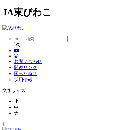
JA東びわこ
お問い合わせ
関連リンク
困った時は
採用情報
文字サイズ
小
中
大