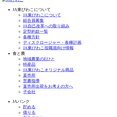
JA東びわこについて
JA東びわこについて
組合員募集
JA自己改革への取り組み
定型約款一覧
各種方針
ディスクロージャー・各種計画
JA東びわこ役職員向け情報
食と農
地域農業のEひと
特産品
JA東びわこオリジナル商品
直売所
営農指導
直売所出荷をお考えの方へ
子会社
JAバンク
貯める
借りる