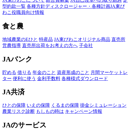
JA東びわこについて
組合員募集
JA自己改革への取り組み
定
型約款一覧
各種方針
ディスクロージャー・各種計画
JA東び
わこ役職員向け情報
食と農
地域農業のEひと
特産品
JA東びわこオリジナル商品
直売所
営農指導
直売所出荷をお考えの方へ
子会社
JAバンク
貯める
借りる
年金のこと
資産形成のこと
月間マーケットレ
ター
便利に使う
金利手数料
各種様式ダウンロード
JA共済
ひとの保障
いえの保障
くるまの保障
掛金シミュレーション
農業リスク診断
もしもの時は
キャンペーン情報
JAのサービス