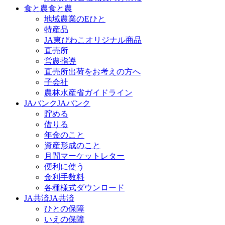
食と農
食と農
地域農業のEひと
特産品
JA東びわこオリジナル商品
直売所
営農指導
直売所出荷をお考えの方へ
子会社
農林水産省ガイドライン
JAバンク
JAバンク
貯める
借りる
年金のこと
資産形成のこと
月間マーケットレター
便利に使う
金利手数料
各種様式ダウンロード
JA共済
JA共済
ひとの保障
いえの保障