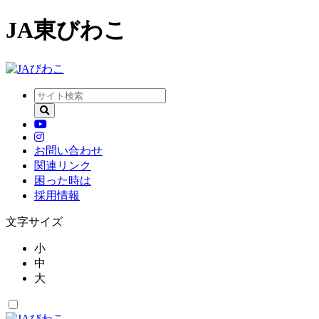
JA東びわこ
お問い合わせ
関連リンク
困った時は
採用情報
文字サイズ
小
中
大