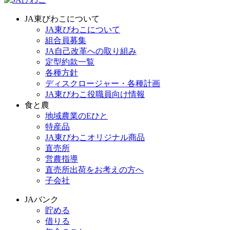
JA東びわこについて
JA東びわこについて
組合員募集
JA自己改革への取り組み
定型約款一覧
各種方針
ディスクロージャー・各種計画
JA東びわこ役職員向け情報
食と農
地域農業のEひと
特産品
JA東びわこオリジナル商品
直売所
営農指導
直売所出荷をお考えの方へ
子会社
JAバンク
貯める
借りる