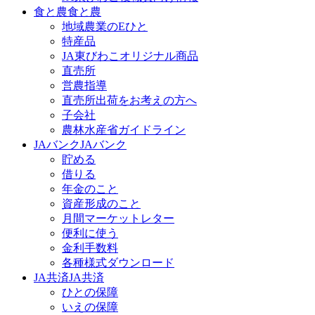
食と農
食と農
地域農業のEひと
特産品
JA東びわこオリジナル商品
直売所
営農指導
直売所出荷をお考えの方へ
子会社
農林水産省ガイドライン
JAバンク
JAバンク
貯める
借りる
年金のこと
資産形成のこと
月間マーケットレター
便利に使う
金利手数料
各種様式ダウンロード
JA共済
JA共済
ひとの保障
いえの保障