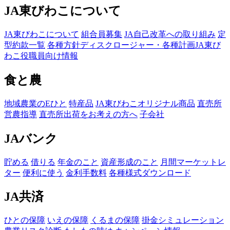
JA東びわこについて
JA東びわこについて
組合員募集
JA自己改革への取り組み
定
型約款一覧
各種方針
ディスクロージャー・各種計画
JA東び
わこ役職員向け情報
食と農
地域農業のEひと
特産品
JA東びわこオリジナル商品
直売所
営農指導
直売所出荷をお考えの方へ
子会社
JAバンク
貯める
借りる
年金のこと
資産形成のこと
月間マーケットレ
ター
便利に使う
金利手数料
各種様式ダウンロード
JA共済
ひとの保障
いえの保障
くるまの保障
掛金シミュレーション