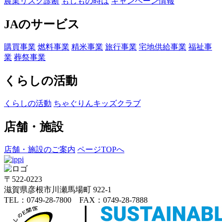
農業リスク診断
もしもの時は
キャンペーン情報
JAのサービス
購買事業
燃料事業
精米事業
旅行事業
宅地供給事業
福祉事
業
葬祭事業
くらしの活動
くらしの活動
ちゃぐりんキッズクラブ
店舗・施設
店舗・施設のご案内
ページTOPへ
〒522-0223
滋賀県彦根市川瀬馬場町 922-1
TEL：0749-28-7800 FAX：0749-28-7888