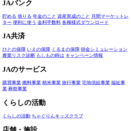
JAバンク
貯める
借りる
年金のこと
資産形成のこと
月間マーケットレ
ター
便利に使う
金利手数料
各種様式ダウンロード
JA共済
ひとの保障
いえの保障
くるまの保障
掛金シミュレーション
農業リスク診断
もしもの時は
キャンペーン情報
JAのサービス
購買事業
燃料事業
精米事業
旅行事業
宅地供給事業
福祉事
業
葬祭事業
くらしの活動
くらしの活動
ちゃぐりんキッズクラブ
店舗・施設