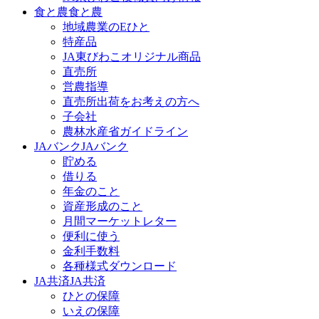
食と農
食と農
地域農業のEひと
特産品
JA東びわこオリジナル商品
直売所
営農指導
直売所出荷をお考えの方へ
子会社
農林水産省ガイドライン
JAバンク
JAバンク
貯める
借りる
年金のこと
資産形成のこと
月間マーケットレター
便利に使う
金利手数料
各種様式ダウンロード
JA共済
JA共済
ひとの保障
いえの保障