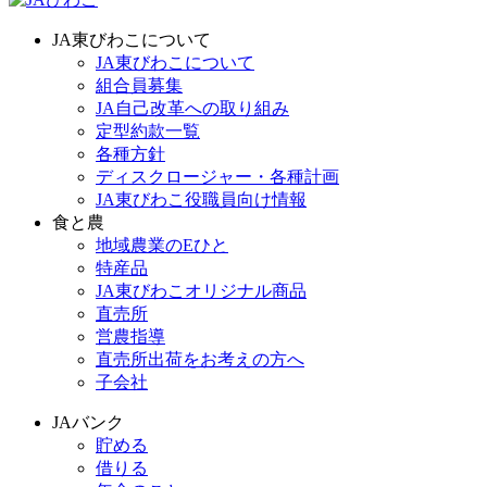
JA東びわこについて
JA東びわこについて
組合員募集
JA自己改革への取り組み
定型約款一覧
各種方針
ディスクロージャー・各種計画
JA東びわこ役職員向け情報
食と農
地域農業のEひと
特産品
JA東びわこオリジナル商品
直売所
営農指導
直売所出荷をお考えの方へ
子会社
JAバンク
貯める
借りる