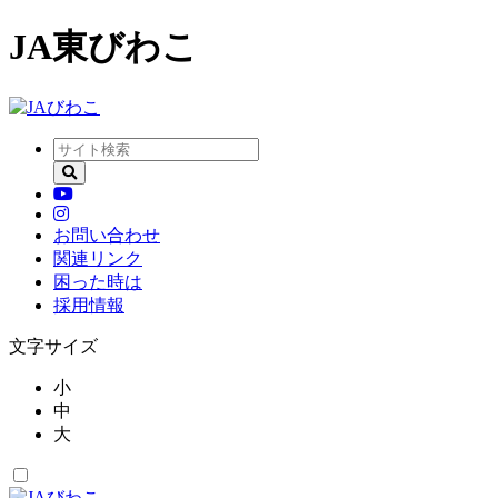
JA東びわこ
お問い合わせ
関連リンク
困った時は
採用情報
文字サイズ
小
中
大