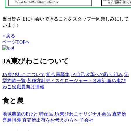
当日皆さまにお会いできることをスタッフ一同楽しみにして
います♪
« 戻る
ページTOPへ
JA東びわこについて
JA東びわこについて
組合員募集
JA自己改革への取り組み
定
型約款一覧
各種方針
ディスクロージャー・各種計画
JA東び
わこ役職員向け情報
食と農
地域農業のEひと
特産品
JA東びわこオリジナル商品
直売所
営農指導
直売所出荷をお考えの方へ
子会社