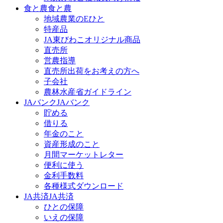
食と農
食と農
地域農業のEひと
特産品
JA東びわこオリジナル商品
直売所
営農指導
直売所出荷をお考えの方へ
子会社
農林水産省ガイドライン
JAバンク
JAバンク
貯める
借りる
年金のこと
資産形成のこと
月間マーケットレター
便利に使う
金利手数料
各種様式ダウンロード
JA共済
JA共済
ひとの保障
いえの保障