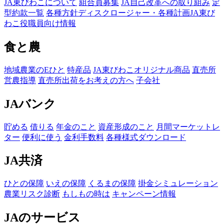
JA東びわこについて
組合員募集
JA自己改革への取り組み
定
型約款一覧
各種方針
ディスクロージャー・各種計画
JA東び
わこ役職員向け情報
食と農
地域農業のEひと
特産品
JA東びわこオリジナル商品
直売所
営農指導
直売所出荷をお考えの方へ
子会社
JAバンク
貯める
借りる
年金のこと
資産形成のこと
月間マーケットレ
ター
便利に使う
金利手数料
各種様式ダウンロード
JA共済
ひとの保障
いえの保障
くるまの保障
掛金シミュレーション
農業リスク診断
もしもの時は
キャンペーン情報
JAのサービス