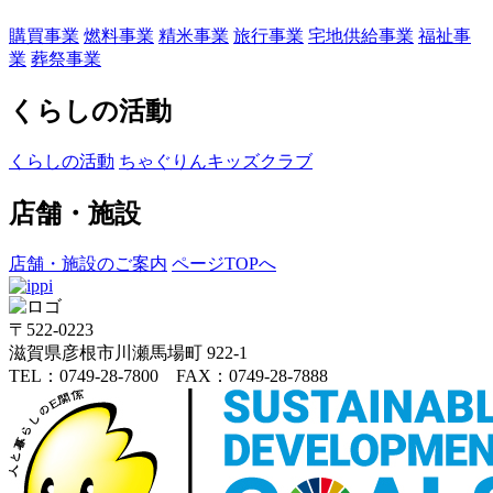
購買事業
燃料事業
精米事業
旅行事業
宅地供給事業
福祉事
業
葬祭事業
くらしの活動
くらしの活動
ちゃぐりんキッズクラブ
店舗・施設
店舗・施設のご案内
ページTOPへ
〒522-0223
滋賀県彦根市川瀬馬場町 922-1
TEL：0749-28-7800 FAX：0749-28-7888