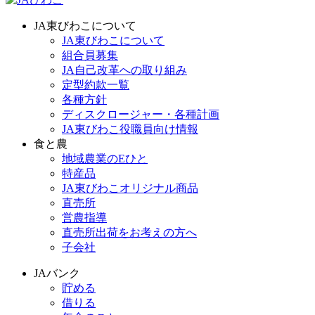
JA東びわこについて
JA東びわこについて
組合員募集
JA自己改革への取り組み
定型約款一覧
各種方針
ディスクロージャー・各種計画
JA東びわこ役職員向け情報
食と農
地域農業のEひと
特産品
JA東びわこオリジナル商品
直売所
営農指導
直売所出荷をお考えの方へ
子会社
JAバンク
貯める
借りる