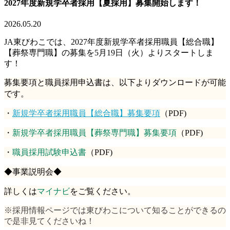
2027年度新規学卒者採用【夏採用】募集開始します！
2026.05.20
JA
東びわこでは、
2027
年度新規学卒者採用職員【総合職】
【葬祭専門職】の募集を
5月19日（火）よりスタートしま
す！
募集要項と職員採用申込書は、以下よりダウンロードが可能
です。
・
新規学卒者採用職員【総合職】募集要項
（
PDF)
・
新規学卒者採用職員【葬祭専門職】募集要項
（
PDF)
・
職員採用試験申込書
（
PDF)
◆事業説明会◆
詳しくは
マイナビ
をご覧ください。
※採用情報ページでは東びわこについて知ることができるの
で是非見てくださいね！