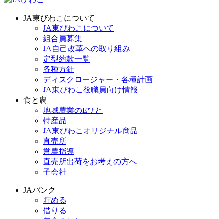
JA東びわこについて
JA東びわこについて
組合員募集
JA自己改革への取り組み
定型約款一覧
各種方針
ディスクロージャー・各種計画
JA東びわこ役職員向け情報
食と農
地域農業のEひと
特産品
JA東びわこオリジナル商品
直売所
営農指導
直売所出荷をお考えの方へ
子会社
JAバンク
貯める
借りる