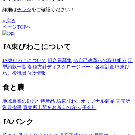
詳細は
チラシ
をご確認ください！
« 戻る
ページTOPへ
JA東びわこについて
JA東びわこについて
組合員募集
JA自己改革への取り組み
定
型約款一覧
各種方針
ディスクロージャー・各種計画
JA東び
わこ役職員向け情報
食と農
地域農業のEひと
特産品
JA東びわこオリジナル商品
直売所
営農指導
直売所出荷をお考えの方へ
子会社
JAバンク