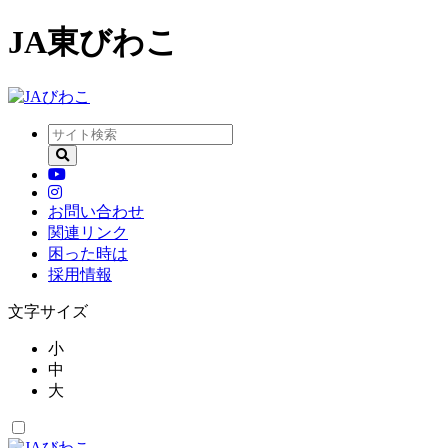
JA東びわこ
お問い合わせ
関連リンク
困った時は
採用情報
文字サイズ
小
中
大