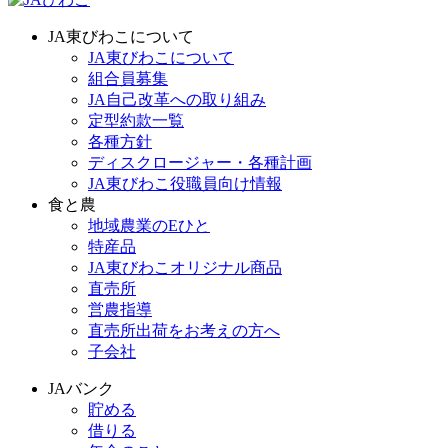
JA東びわこについて
JA東びわこについて
組合員募集
JA自己改革への取り組み
定型約款一覧
各種方針
ディスクロージャー・各種計画
JA東びわこ役職員向け情報
食と農
地域農業のEひと
特産品
JA東びわこオリジナル商品
直売所
営農指導
直売所出荷をお考えの方へ
子会社
JAバンク
貯める
借りる