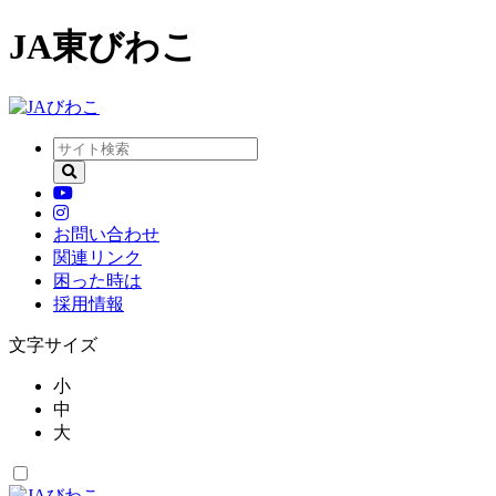
JA東びわこ
お問い合わせ
関連リンク
困った時は
採用情報
文字サイズ
小
中
大