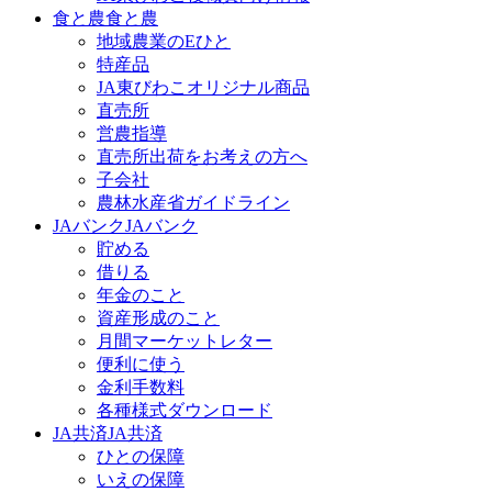
食と農
食と農
地域農業のEひと
特産品
JA東びわこオリジナル商品
直売所
営農指導
直売所出荷をお考えの方へ
子会社
農林水産省ガイドライン
JAバンク
JAバンク
貯める
借りる
年金のこと
資産形成のこと
月間マーケットレター
便利に使う
金利手数料
各種様式ダウンロード
JA共済
JA共済
ひとの保障
いえの保障