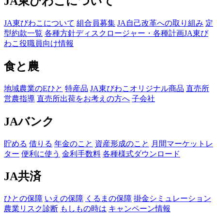
JA東びわこについて
JA東びわこについて
組合員募集
JA自己改革への取り組み
定
型約款一覧
各種方針
ディスクロージャー・各種計画
JA東び
わこ役職員向け情報
食と農
地域農業のEひと
特産品
JA東びわこオリジナル商品
直売所
営農指導
直売所出荷をお考えの方へ
子会社
JAバンク
貯める
借りる
年金のこと
資産形成のこと
月間マーケットレ
ター
便利に使う
金利手数料
各種様式ダウンロード
JA共済
ひとの保障
いえの保障
くるまの保障
掛金シミュレーション
農業リスク診断
もしもの時は
キャンペーン情報