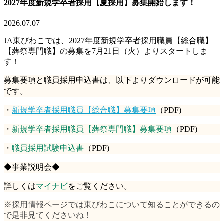
2027年度新規学卒者採用【夏採用】募集開始します！
2026.07.07
JA
東びわこでは、
2027
年度新規学卒者採用職員【総合職】
【葬祭専門職】の募集を7
月21日（火）よりスタートしま
す！
募集要項と職員採用申込書は、以下よりダウンロードが可能
です。
・
新規学卒者採用職員【総合職】募集要項
（
PDF)
・
新規学卒者採用職員【葬祭専門職】募集要項
（
PDF)
・
職員採用試験申込書
（
PDF)
◆事業説明会◆
詳しくは
マイナビ
をご覧ください。
※採用情報ページでは東びわこについて知ることができるの
で是非見てくださいね！