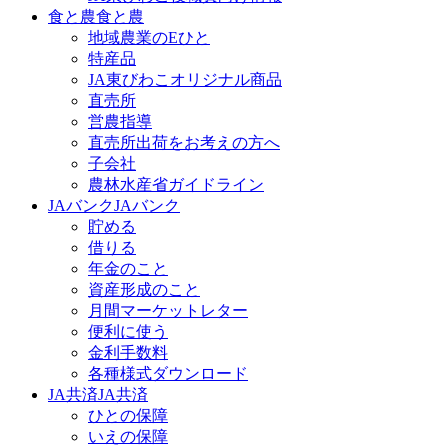
食と農
食と農
地域農業のEひと
特産品
JA東びわこオリジナル商品
直売所
営農指導
直売所出荷をお考えの方へ
子会社
農林水産省ガイドライン
JAバンク
JAバンク
貯める
借りる
年金のこと
資産形成のこと
月間マーケットレター
便利に使う
金利手数料
各種様式ダウンロード
JA共済
JA共済
ひとの保障
いえの保障