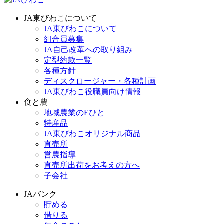
JA東びわこについて
JA東びわこについて
組合員募集
JA自己改革への取り組み
定型約款一覧
各種方針
ディスクロージャー・各種計画
JA東びわこ役職員向け情報
食と農
地域農業のEひと
特産品
JA東びわこオリジナル商品
直売所
営農指導
直売所出荷をお考えの方へ
子会社
JAバンク
貯める
借りる