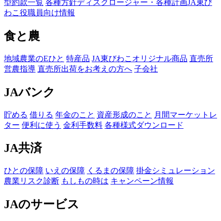
型約款一覧
各種方針
ディスクロージャー・各種計画
JA東び
わこ役職員向け情報
食と農
地域農業のEひと
特産品
JA東びわこオリジナル商品
直売所
営農指導
直売所出荷をお考えの方へ
子会社
JAバンク
貯める
借りる
年金のこと
資産形成のこと
月間マーケットレ
ター
便利に使う
金利手数料
各種様式ダウンロード
JA共済
ひとの保障
いえの保障
くるまの保障
掛金シミュレーション
農業リスク診断
もしもの時は
キャンペーン情報
JAのサービス