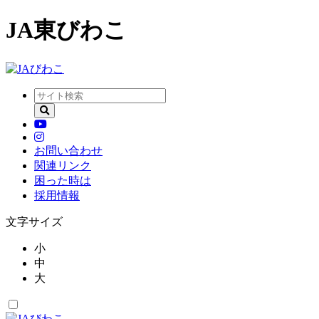
JA東びわこ
お問い合わせ
関連リンク
困った時は
採用情報
文字サイズ
小
中
大