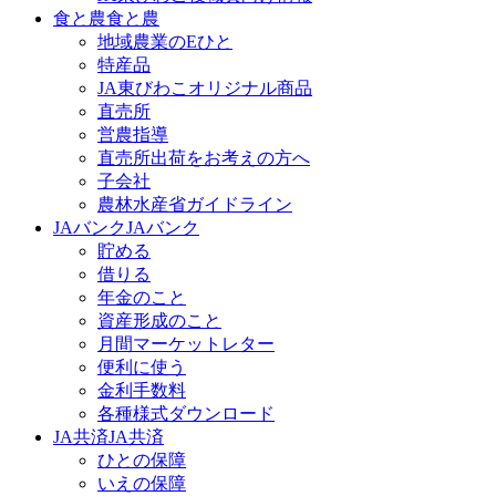
食と農
食と農
地域農業のEひと
特産品
JA東びわこオリジナル商品
直売所
営農指導
直売所出荷をお考えの方へ
子会社
農林水産省ガイドライン
JAバンク
JAバンク
貯める
借りる
年金のこと
資産形成のこと
月間マーケットレター
便利に使う
金利手数料
各種様式ダウンロード
JA共済
JA共済
ひとの保障
いえの保障