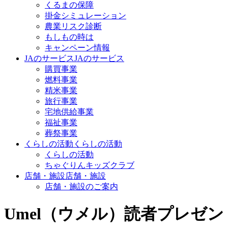
くるまの保障
掛金シミュレーション
農業リスク診断
もしもの時は
キャンペーン情報
JAのサービス
JAのサービス
購買事業
燃料事業
精米事業
旅行事業
宅地供給事業
福祉事業
葬祭事業
くらしの活動
くらしの活動
くらしの活動
ちゃぐりんキッズクラブ
店舗・施設
店舗・施設
店舗・施設のご案内
Umel（ウメル）読者プレゼ