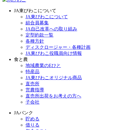
JA東びわこについて
JA東びわこについて
組合員募集
JA自己改革への取り組み
定型約款一覧
各種方針
ディスクロージャー・各種計画
JA東びわこ役職員向け情報
食と農
地域農業のEひと
特産品
JA東びわこオリジナル商品
直売所
営農指導
直売所出荷をお考えの方へ
子会社
JAバンク
貯める
借りる