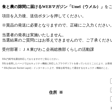
食と農の隙間に届けるWEBマガジン「Umel（ウメル）」
を
項目を入力後、送信ボタンを押してください。
※賞品の発送に必要となりますので、正確にご入力ください
当選者の発表は実施いたしません。
当選結果のご質問にはお答えできませんので、ご了承くださ
受付部署：ＪＡ東びわこ企画総務部くらしの活動課
SSL(*)暗号化通信対応しておりますのでご安心ください。
SSLを使用したページではセキュリティ機能に対応したブラウザソフトを使っていただくことにより、お客
* SSL(Secure Socket Layer)：インターネット上で、情報を暗号化して通信するセキュリティ機能のこと。
住所
※