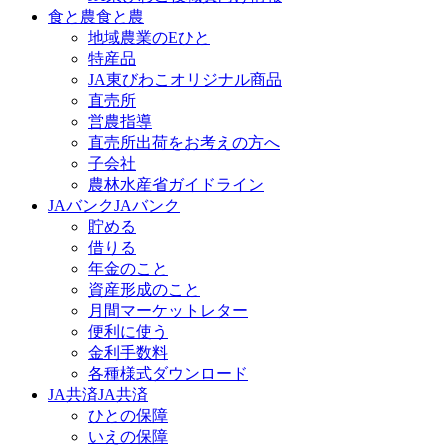
食と農
食と農
地域農業のEひと
特産品
JA東びわこオリジナル商品
直売所
営農指導
直売所出荷をお考えの方へ
子会社
農林水産省ガイドライン
JAバンク
JAバンク
貯める
借りる
年金のこと
資産形成のこと
月間マーケットレター
便利に使う
金利手数料
各種様式ダウンロード
JA共済
JA共済
ひとの保障
いえの保障