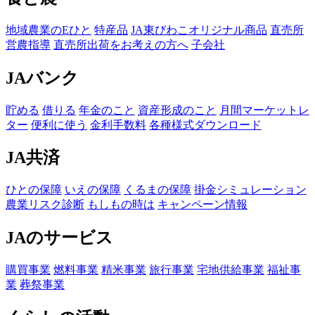
地域農業のEひと
特産品
JA東びわこオリジナル商品
直売所
営農指導
直売所出荷をお考えの方へ
子会社
JAバンク
貯める
借りる
年金のこと
資産形成のこと
月間マーケットレ
ター
便利に使う
金利手数料
各種様式ダウンロード
JA共済
ひとの保障
いえの保障
くるまの保障
掛金シミュレーション
農業リスク診断
もしもの時は
キャンペーン情報
JAのサービス
購買事業
燃料事業
精米事業
旅行事業
宅地供給事業
福祉事
業
葬祭事業