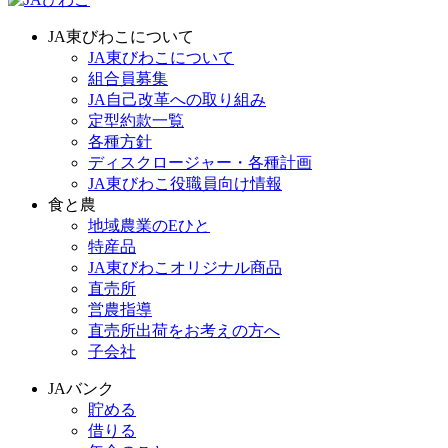
JA東びわこについて
JA東びわこについて
組合員募集
JA自己改革への取り組み
定型約款一覧
各種方針
ディスクロージャー・各種計画
JA東びわこ役職員向け情報
食と農
地域農業のEひと
特産品
JA東びわこオリジナル商品
直売所
営農指導
直売所出荷をお考えの方へ
子会社
JAバンク
貯める
借りる