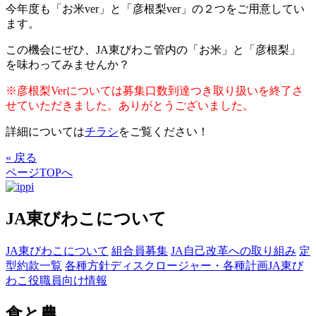
今年度も「お米ver」と「彦根梨ver」の２つをご用意してい
ます。
この機会にぜひ、JA東びわこ管内の「お米」と「彦根梨」
を味わってみませんか？
※彦根梨Verについては募集口数到達つき取り扱いを終了さ
せていただきました。ありがとうございました。
詳細については
チラシ
をご覧ください！
« 戻る
ページTOPへ
JA東びわこについて
JA東びわこについて
組合員募集
JA自己改革への取り組み
定
型約款一覧
各種方針
ディスクロージャー・各種計画
JA東び
わこ役職員向け情報
食と農