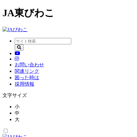
JA東びわこ
お問い合わせ
関連リンク
困った時は
採用情報
文字サイズ
小
中
大