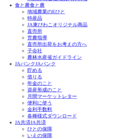
食と農
食と農
地域農業のEひと
特産品
JA東びわこオリジナル商品
直売所
営農指導
直売所出荷をお考えの方へ
子会社
農林水産省ガイドライン
JAバンク
JAバンク
貯める
借りる
年金のこと
資産形成のこと
月間マーケットレター
便利に使う
金利手数料
各種様式ダウンロード
JA共済
JA共済
ひとの保障
いえの保障