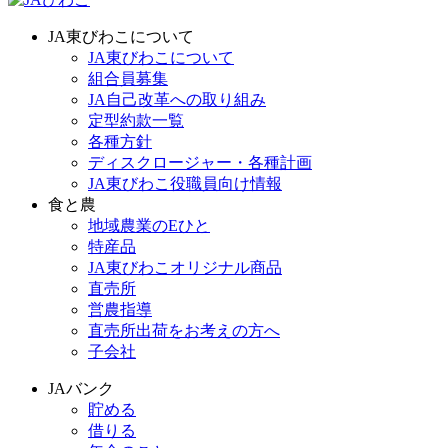
JA東びわこについて
JA東びわこについて
組合員募集
JA自己改革への取り組み
定型約款一覧
各種方針
ディスクロージャー・各種計画
JA東びわこ役職員向け情報
食と農
地域農業のEひと
特産品
JA東びわこオリジナル商品
直売所
営農指導
直売所出荷をお考えの方へ
子会社
JAバンク
貯める
借りる