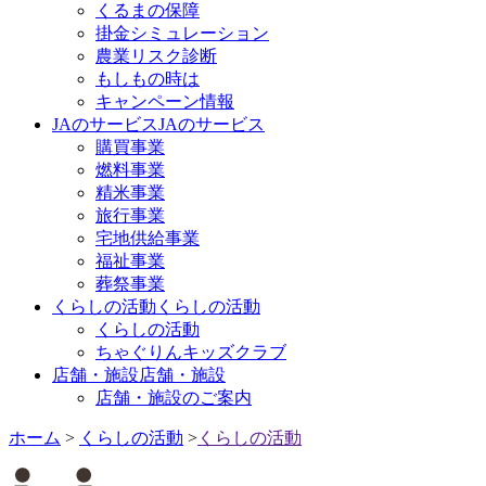
くるまの保障
掛金シミュレーション
農業リスク診断
もしもの時は
キャンペーン情報
JAのサービス
JAのサービス
購買事業
燃料事業
精米事業
旅行事業
宅地供給事業
福祉事業
葬祭事業
くらしの活動
くらしの活動
くらしの活動
ちゃぐりんキッズクラブ
店舗・施設
店舗・施設
店舗・施設のご案内
ホーム
>
くらしの活動
>
くらしの活動