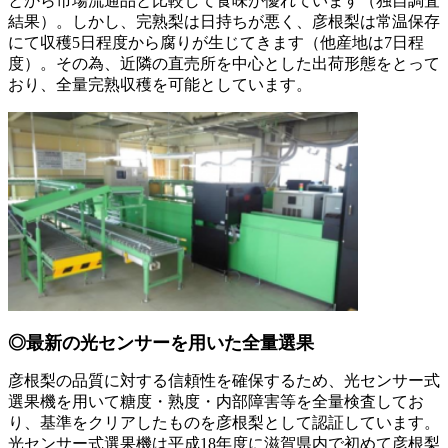
とから市場流通品と比較して食味が優れています（独自調査
結果）。しかし、完熟梨は日持ちが悪く、彦根梨は常温保存
にて収穫5日程度から腐りが生じてきます（他産地は7日程
度）。その為、近隣の直売所を中心とした出荷形態をとって
おり、全量完熟収穫を可能としています。
◎最新の光センサーを用いた全量選果
彦根梨の品質に対する信頼性を確保するため、光センサー式
選果機を用いて糖度・熟度・内部障害等を全量検査してお
り、基準をクリアしたものを彦根梨として認証しています。
光センサー式選果機は平成18年度に滋賀県内で初めて彦根梨