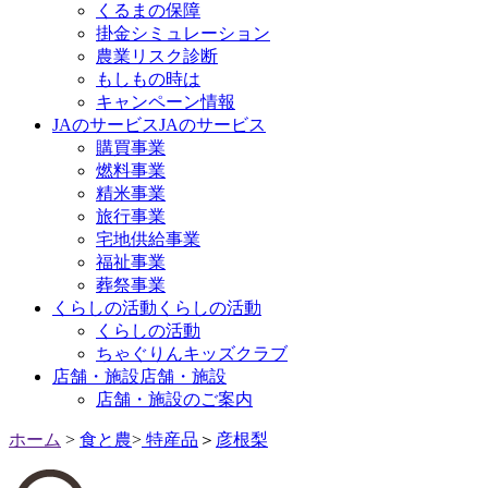
くるまの保障
掛金シミュレーション
農業リスク診断
もしもの時は
キャンペーン情報
JAのサービス
JAのサービス
購買事業
燃料事業
精米事業
旅行事業
宅地供給事業
福祉事業
葬祭事業
くらしの活動
くらしの活動
くらしの活動
ちゃぐりんキッズクラブ
店舗・施設
店舗・施設
店舗・施設のご案内
ホーム
>
食と農
>
特産品
＞
彦根梨