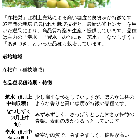
「彦根梨」は樹上完熟による高い糖度と良食味が特徴です。
37年間の栽培で培われた栽培技術と、最新の光センサーを用
いた選果により、高品質な梨を生産・提供しています。品種
は主力の「幸水」「豊水」の他にも「筑水」「なつしずく」
「あきづき」といった品種も栽培しています。
栽培地域
彦根市（稲枝地域）
各品種収穫時期・特徴
筑水（8月上
少し扁平な形をしていますが、ほのかに桃の
中旬収穫）
ような香りと高い糖度が特徴の品種です。
なつしずく
みずみずしく、さっぱりとした甘さが特徴の
（8月上中
青梨。表面の皮がつるっとしています。
旬）
幸水（8月中
緻密な肉質で、みずみずしく、糖度が高い、
旬～9月上