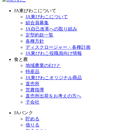
JA東びわこについて
JA東びわこについて
組合員募集
JA自己改革への取り組み
定型約款一覧
各種方針
ディスクロージャー・各種計画
JA東びわこ役職員向け情報
食と農
地域農業のEひと
特産品
JA東びわこオリジナル商品
直売所
営農指導
直売所出荷をお考えの方へ
子会社
JAバンク
貯める
借りる