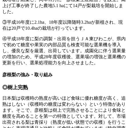
上げ工事が終了した農地5.1 haにて14戸が梨栽培を開始しま
した。
③平成16年度に2.1ha、18年度以降随時3.2haが新植され、現
在は20戸で10.4haの栽培が行っています。
④平成18年度に梨の調製・出荷を担うＪＡ東びわこが、県内
で初めて糖度や果実の内部品質も検査可能な選果機を導入
し、優良な梨を厳選、出荷しています。成園化に伴う選果量
の増加のため、平成28年度収穫後、選果場の増強と選果機の
更新を行い、選果処理能力を向上させました。
彦根梨の強み・取り組み
◎樹上完熟
日本梨は収穫時の熟度が高いほど食味に優れ糖度が高く、追
熟はしない（収穫時の糖度は変わらない）という特徴があり
ます。そこで、彦根梨は樹上で完熟させることにより食味と
糖度を高めることを第一の特徴としています。対して、市場
出荷される梨は青採り（熟度が低い状態での収穫）を行うこ