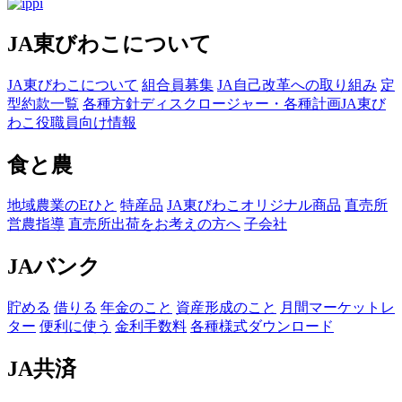
JA東びわこについて
JA東びわこについて
組合員募集
JA自己改革への取り組み
定
型約款一覧
各種方針
ディスクロージャー・各種計画
JA東び
わこ役職員向け情報
食と農
地域農業のEひと
特産品
JA東びわこオリジナル商品
直売所
営農指導
直売所出荷をお考えの方へ
子会社
JAバンク
貯める
借りる
年金のこと
資産形成のこと
月間マーケットレ
ター
便利に使う
金利手数料
各種様式ダウンロード
JA共済