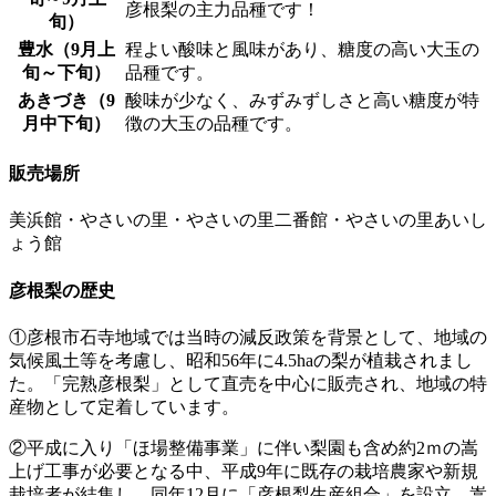
彦根梨の主力品種です！
旬）
豊水（9月上
程よい酸味と風味があり、糖度の高い大玉の
旬～下旬）
品種です。
あきづき（9
酸味が少なく、みずみずしさと高い糖度が特
月中下旬）
徴の大玉の品種です。
販売場所
美浜館・やさいの里・やさいの里二番館・やさいの里あいし
ょう館
彦根梨の歴史
①彦根市石寺地域では当時の減反政策を背景として、地域の
気候風土等を考慮し、昭和56年に4.5haの梨が植栽されまし
た。「完熟彦根梨」として直売を中心に販売され、地域の特
産物として定着しています。
②平成に入り「ほ場整備事業」に伴い梨園も含め約2ｍの嵩
上げ工事が必要となる中、平成9年に既存の栽培農家や新規
栽培者が結集し、同年12月に「彦根梨生産組合」を設立。嵩