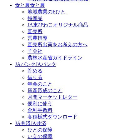
食と農
食と農
地域農業のEひと
特産品
JA東びわこオリジナル商品
直売所
営農指導
直売所出荷をお考えの方へ
子会社
農林水産省ガイドライン
JAバンク
JAバンク
貯める
借りる
年金のこと
資産形成のこと
月間マーケットレター
便利に使う
金利手数料
各種様式ダウンロード
JA共済
JA共済
ひとの保障
いえの保障