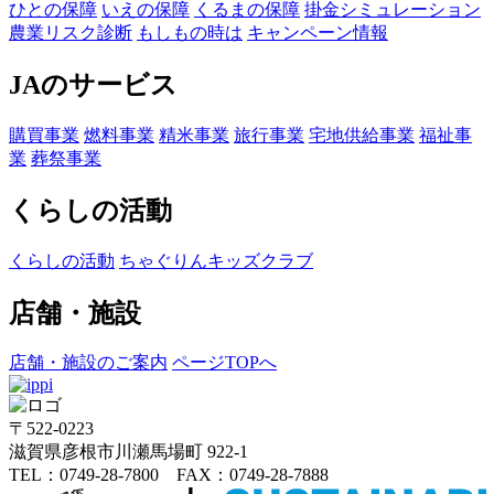
ひとの保障
いえの保障
くるまの保障
掛金シミュレーション
農業リスク診断
もしもの時は
キャンペーン情報
JAのサービス
購買事業
燃料事業
精米事業
旅行事業
宅地供給事業
福祉事
業
葬祭事業
くらしの活動
くらしの活動
ちゃぐりんキッズクラブ
店舗・施設
店舗・施設のご案内
ページTOPへ
〒522-0223
滋賀県彦根市川瀬馬場町 922-1
TEL：0749-28-7800 FAX：0749-28-7888