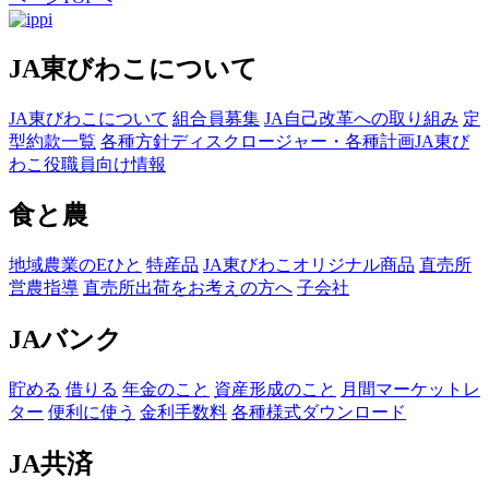
JA東びわこについて
JA東びわこについて
組合員募集
JA自己改革への取り組み
定
型約款一覧
各種方針
ディスクロージャー・各種計画
JA東び
わこ役職員向け情報
食と農
地域農業のEひと
特産品
JA東びわこオリジナル商品
直売所
営農指導
直売所出荷をお考えの方へ
子会社
JAバンク
貯める
借りる
年金のこと
資産形成のこと
月間マーケットレ
ター
便利に使う
金利手数料
各種様式ダウンロード
JA共済