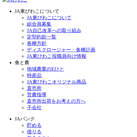
JA東びわこについて
JA東びわこについて
組合員募集
JA自己改革への取り組み
定型約款一覧
各種方針
ディスクロージャー・各種計画
JA東びわこ役職員向け情報
食と農
地域農業のEひと
特産品
JA東びわこオリジナル商品
直売所
営農指導
直売所出荷をお考えの方へ
子会社
JAバンク
貯める
借りる