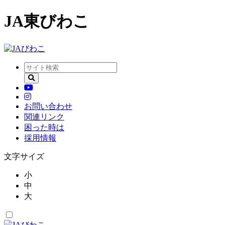
JA東びわこ
お問い合わせ
関連リンク
困った時は
採用情報
文字サイズ
小
中
大