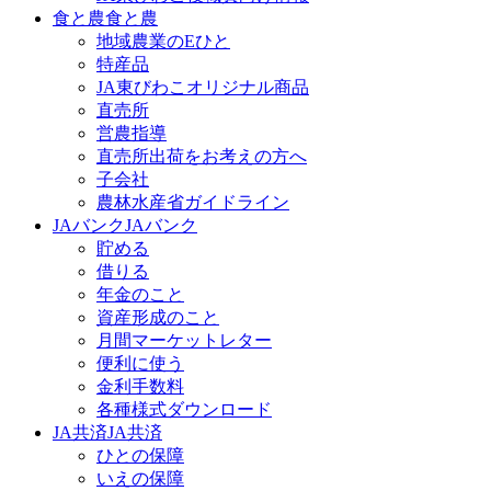
食と農
食と農
地域農業のEひと
特産品
JA東びわこオリジナル商品
直売所
営農指導
直売所出荷をお考えの方へ
子会社
農林水産省ガイドライン
JAバンク
JAバンク
貯める
借りる
年金のこと
資産形成のこと
月間マーケットレター
便利に使う
金利手数料
各種様式ダウンロード
JA共済
JA共済
ひとの保障
いえの保障