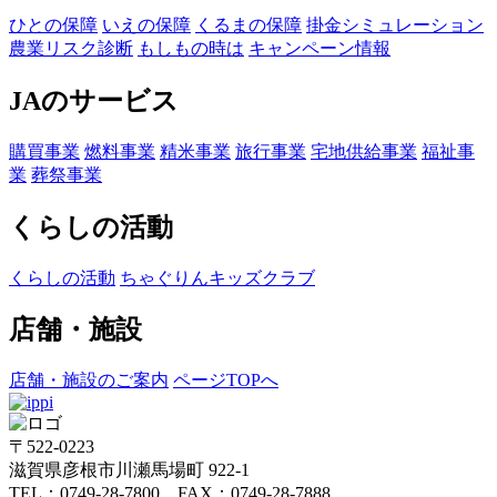
ひとの保障
いえの保障
くるまの保障
掛金シミュレーション
農業リスク診断
もしもの時は
キャンペーン情報
JAのサービス
購買事業
燃料事業
精米事業
旅行事業
宅地供給事業
福祉事
業
葬祭事業
くらしの活動
くらしの活動
ちゃぐりんキッズクラブ
店舗・施設
店舗・施設のご案内
ページTOPへ
〒522-0223
滋賀県彦根市川瀬馬場町 922-1
TEL：0749-28-7800 FAX：0749-28-7888