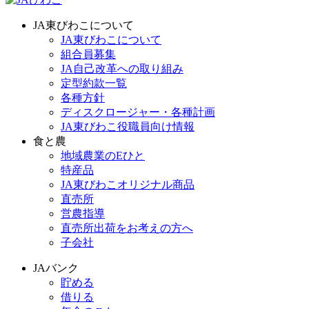
JA東びわこについて
JA東びわこについて
組合員募集
JA自己改革への取り組み
定型約款一覧
各種方針
ディスクロージャー・各種計画
JA東びわこ役職員向け情報
食と農
地域農業のEひと
特産品
JA東びわこオリジナル商品
直売所
営農指導
直売所出荷をお考えの方へ
子会社
JAバンク
貯める
借りる