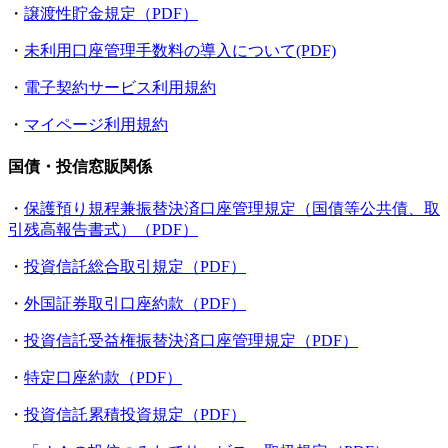
・
譲渡性貯金規定（PDF）
・
未利用口座管理手数料の導入について(PDF)
・
電子契約サービス利用規約
・
マイページ利用規約
国債・投信窓販関係
・
保護預り規程兼振替決済口座管理規定（国債等公共債、取
引残高報告書式）（PDF）
・
投資信託総合取引規定（PDF）
・
外国証券取引口座約款（PDF）
・
投資信託受益権振替決済口座管理規定（PDF）
・
特定口座約款（PDF）
・
投資信託累積投資規定（PDF）