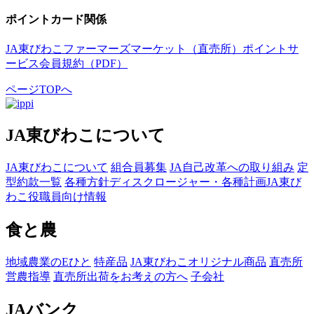
ポイントカード関係
JA東びわこファーマーズマーケット（直売所）ポイントサ
ービス会員規約（PDF）
ページTOPへ
JA東びわこについて
JA東びわこについて
組合員募集
JA自己改革への取り組み
定
型約款一覧
各種方針
ディスクロージャー・各種計画
JA東び
わこ役職員向け情報
食と農
地域農業のEひと
特産品
JA東びわこオリジナル商品
直売所
営農指導
直売所出荷をお考えの方へ
子会社
JAバンク