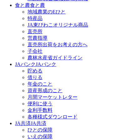
食と農
食と農
地域農業のEひと
特産品
JA東びわこオリジナル商品
直売所
営農指導
直売所出荷をお考えの方へ
子会社
農林水産省ガイドライン
JAバンク
JAバンク
貯める
借りる
年金のこと
資産形成のこと
月間マーケットレター
便利に使う
金利手数料
各種様式ダウンロード
JA共済
JA共済
ひとの保障
いえの保障