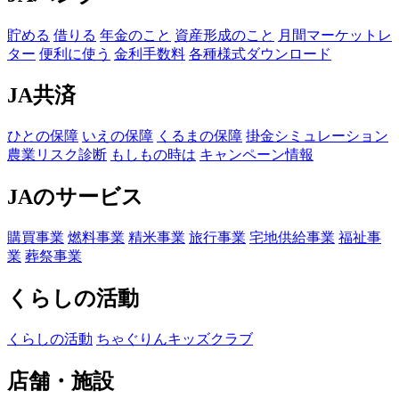
貯める
借りる
年金のこと
資産形成のこと
月間マーケットレ
ター
便利に使う
金利手数料
各種様式ダウンロード
JA共済
ひとの保障
いえの保障
くるまの保障
掛金シミュレーション
農業リスク診断
もしもの時は
キャンペーン情報
JAのサービス
購買事業
燃料事業
精米事業
旅行事業
宅地供給事業
福祉事
業
葬祭事業
くらしの活動
くらしの活動
ちゃぐりんキッズクラブ
店舗・施設