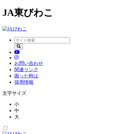
JA東びわこ
お問い合わせ
関連リンク
困った時は
採用情報
文字サイズ
小
中
大