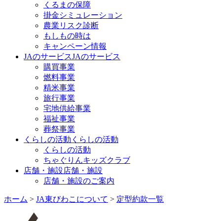
くるまの保障
掛金シミュレーション
農業リスク診断
もしもの時は
キャンペーン情報
JAのサービス
JAのサービス
購買事業
燃料事業
精米事業
旅行事業
宅地供給事業
福祉事業
葬祭事業
くらしの活動
くらしの活動
くらしの活動
ちゃぐりんキッズクラブ
店舗・施設
店舗・施設
店舗・施設のご案内
ホーム
>
JA東びわこについて
>
定型約款一覧