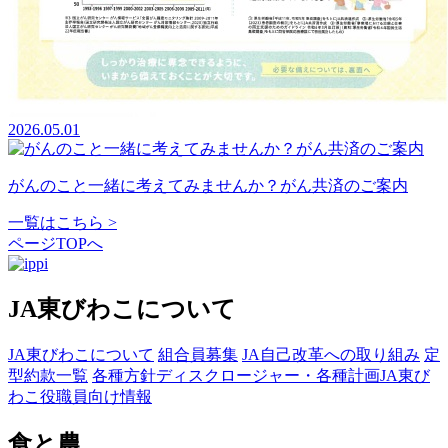
2026.05.01
がんのこと一緒に考えてみませんか？がん共済のご案内
一覧はこちら >
ページTOPへ
JA東びわこについて
JA東びわこについて
組合員募集
JA自己改革への取り組み
定
型約款一覧
各種方針
ディスクロージャー・各種計画
JA東び
わこ役職員向け情報
食と農