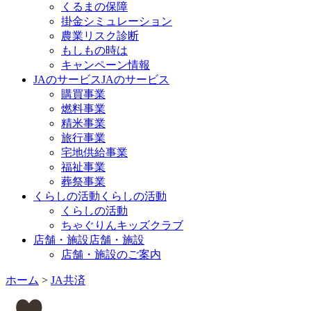
くるまの保障
掛金シミュレーション
農業リスク診断
もしもの時は
キャンペーン情報
JAのサービス
JAのサービス
購買事業
燃料事業
精米事業
旅行事業
宅地供給事業
福祉事業
葬祭事業
くらしの活動
くらしの活動
くらしの活動
ちゃぐりんキッズクラブ
店舗・施設
店舗・施設
店舗・施設のご案内
ホーム
>
JA共済