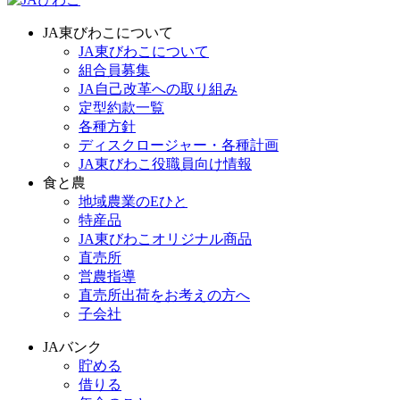
JA東びわこについて
JA東びわこについて
組合員募集
JA自己改革への取り組み
定型約款一覧
各種方針
ディスクロージャー・各種計画
JA東びわこ役職員向け情報
食と農
地域農業のEひと
特産品
JA東びわこオリジナル商品
直売所
営農指導
直売所出荷をお考えの方へ
子会社
JAバンク
貯める
借りる