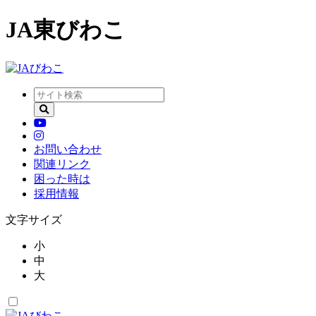
JA東びわこ
お問い合わせ
関連リンク
困った時は
採用情報
文字サイズ
小
中
大