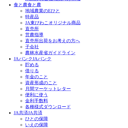
食と農
食と農
地域農業のEひと
特産品
JA東びわこオリジナル商品
直売所
営農指導
直売所出荷をお考えの方へ
子会社
農林水産省ガイドライン
JAバンク
JAバンク
貯める
借りる
年金のこと
資産形成のこと
月間マーケットレター
便利に使う
金利手数料
各種様式ダウンロード
JA共済
JA共済
ひとの保障
いえの保障