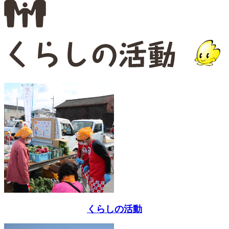
くらしの活動