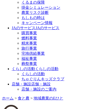
くるまの保障
掛金シミュレーション
農業リスク診断
もしもの時は
キャンペーン情報
JAのサービス
JAのサービス
購買事業
燃料事業
精米事業
旅行事業
宅地供給事業
福祉事業
葬祭事業
くらしの活動
くらしの活動
くらしの活動
ちゃぐりんキッズクラブ
店舗・施設
店舗・施設
店舗・施設のご案内
ホーム
>
食と農
>
地域農業のEひと