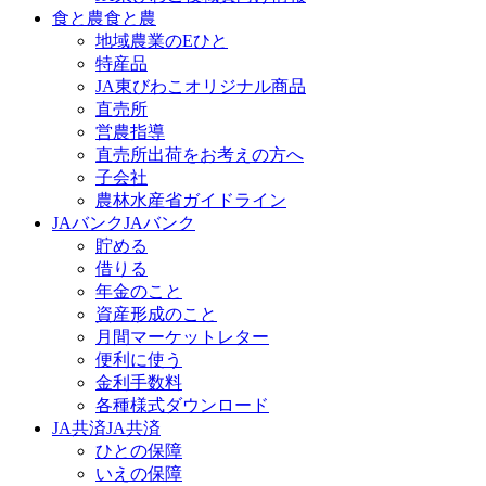
食と農
食と農
地域農業のEひと
特産品
JA東びわこオリジナル商品
直売所
営農指導
直売所出荷をお考えの方へ
子会社
農林水産省ガイドライン
JAバンク
JAバンク
貯める
借りる
年金のこと
資産形成のこと
月間マーケットレター
便利に使う
金利手数料
各種様式ダウンロード
JA共済
JA共済
ひとの保障
いえの保障