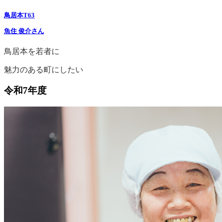
鳥居本T63
魚住 俊介さん
鳥居本を若者に
魅力のある町にしたい
令和7年度