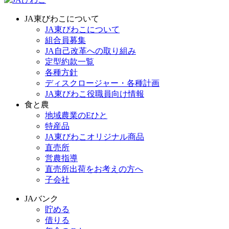
JA東びわこについて
JA東びわこについて
組合員募集
JA自己改革への取り組み
定型約款一覧
各種方針
ディスクロージャー・各種計画
JA東びわこ役職員向け情報
食と農
地域農業のEひと
特産品
JA東びわこオリジナル商品
直売所
営農指導
直売所出荷をお考えの方へ
子会社
JAバンク
貯める
借りる