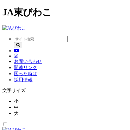
JA東びわこ
お問い合わせ
関連リンク
困った時は
採用情報
文字サイズ
小
中
大